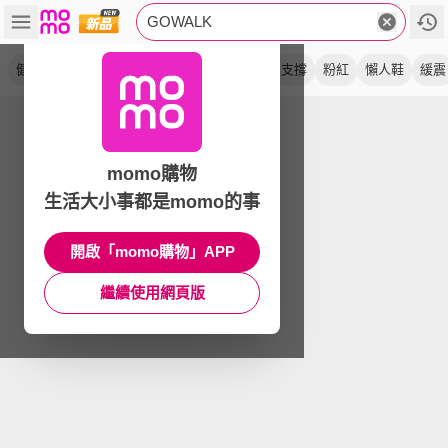
GOWALK
健走鞋
緩衝
休閒鞋
go walk
walker
支撐
粉紅
懶人鞋
緩震
momo購物
生活大小事都是momo的事
開啟「momo購物」APP
繼續使用網頁版