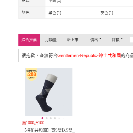
款式
中筒
(
1
)
中筒
(
1
)
顏色
黑色
(
1
)
灰色
(
1
)
黑色
(
1
)
灰色
(
1
)
綜合推薦
月銷量
新上市
價格
評價
很抱歉，查無符合
Gentlemen-Republic-紳士共和國
的商
滿1000折100
【棉花共和國】買5雙送5雙_