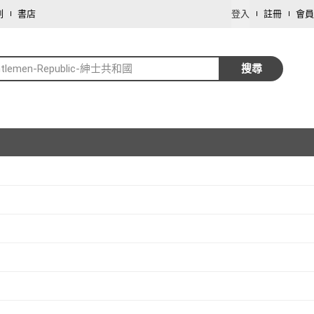
劃
書店
登入
註冊
會員
ntlemen-Republic-紳士共和國
搜尋
取消
取消
取消
取消