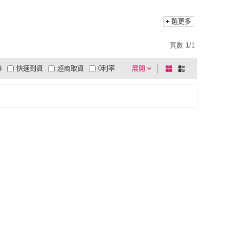
選更多
頁數
1
/
1
券
快速到貨
超商取貨
0利率
展開
棋
條
品有量
有影片
電視購物
盤
列
到付款
超商付款
5
式
式
以上
1
及以上