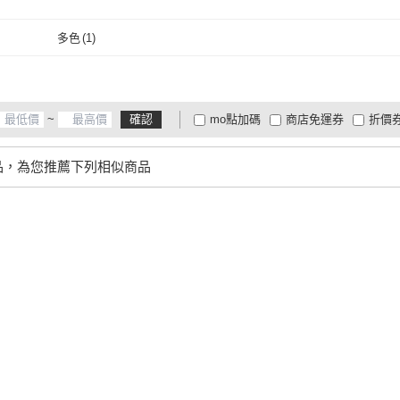
取消
多色
(
1
)
多色
(
1
)
~
確認
mo點加碼
商店免運券
折價
大家電安心配
大家電快配
商
低溫宅配
定期配/分次配
貨
品，為您推薦下列相似商品
4
及以上
3
及以上
2
及