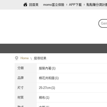
回首頁
momo富立保險
APP下載
點點賺分潤計
Ge
Home
搜尋結果
分類
服裝內著
(
1
)
品牌
棉花共和國
(
1
)
棉花共和國
(
1
)
尺寸
25-27cm
(
1
)
25-27cm
(
1
)
材質
棉布
(
1
)
棉布
(
1
)