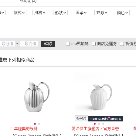
無功能
(
3
)
無功能
(
3
)
群
款式
風格
形狀
圖案
來源
顏色
~
確認
mo點加碼
商店免運券
折價
大家電安心配
大家電快配
商
低溫宅配
定期配/分次配
貨
推薦下列相似商品
4
及以上
3
及以上
2
及
百年經典的設計
喬治傑生旗艦店，官方直營