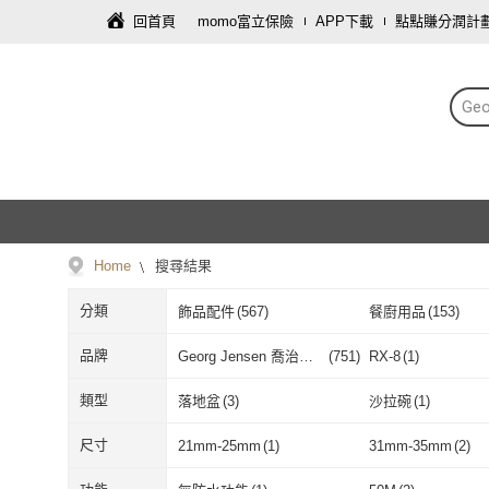
回首頁
momo富立保險
APP下載
點點賺分潤計
Ge
Home
搜尋結果
分類
飾品配件
(
567
)
餐廚用品
(
153
)
母嬰/童
(
3
)
食品飲料
(
2
)
品牌
Georg Jensen 喬治傑
(
751
)
RX-8
(
1
)
生
Georg Jensen 喬治傑
(
751
)
RX-8
(
1
)
類型
落地盆
(
3
)
沙拉碗
(
1
)
生
落地盆
(
3
)
沙拉碗
(
1
)
尺寸
21mm-25mm
(
1
)
31mm-35mm
(
2
)
21mm-25mm
(
1
)
31mm-35mm
(