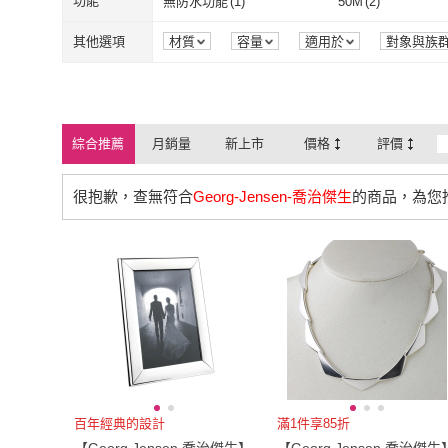
功能
無防水功能
(
1
)
50M
(
2
)
無防水功能
(
1
)
50M
(
2
)
其他選項
材質
容量
適用於
對象與族
荷重
保固期
製造地
綜合推薦
月銷量
新上市
價格
評價
很抱歉，查無符合
Georg-Jensen-喬治傑生
的商品，為您
百年經典的設計
滿1件享85折