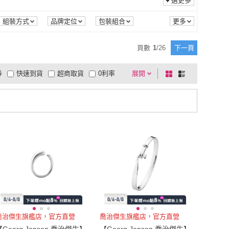
選更多
組裝方式
品牌定位
包裝組合
頁數
1
/
26
下一頁
券
快速到貨
超商取貨
0利率
展開
棋
條
品有量
有影片
電視購物
盤
列
到付款
超商付款
5
式
式
以上
1
及以上
喬治傑生旗艦店，官方直營
喬治傑生旗艦店，官方直營