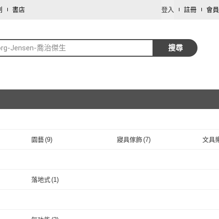
劃
書店
登入
註冊
會員
org-Jensen-喬治傑生
搜尋
園藝
(
9
)
寢具傢飾
(
7
)
文具
取消
珠寶/貴金屬
(
1
)
旅遊行程/用品
(
1
)
取消
落地式
(
1
)
取消
落地式
(
1
)
取消
2
)