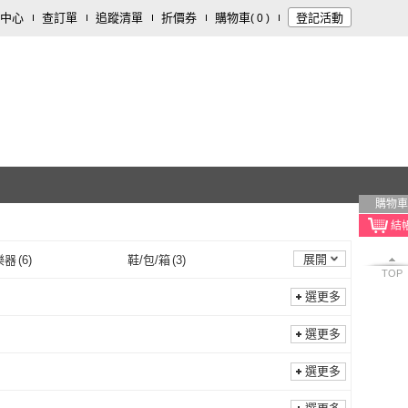
中心
查訂單
追蹤清單
折價券
購物車
登記活動
(
0
)
購物車
展開
樂器
(
6
)
鞋/包/箱
(
3
)
TOP
選更多
選更多
選更多