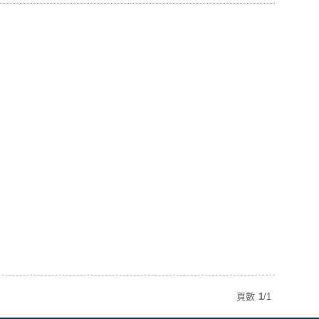
頁數
1
/
1