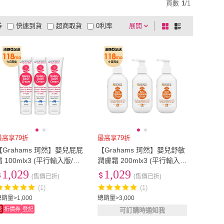
頁數
1
/
1
券
快速到貨
超商取貨
0利率
展開
棋
條
品有量
有影片
電視購物
盤
列
到付款
超商付款
5
式
式
以上
1
及以上
最高享79折
最高享79折
【Grahams 珂然】嬰兒屁屁
【Grahams 珂然】嬰兒舒敏
霜 100mlx3 (平行輸入版/保
潤膚霜 200mlx3 (平行輸入
濕/屁屁膏)
版/保濕霜/保濕乳液)
1,029
1,029
(售價已折)
(售價已折)
(1)
(1)
銷量>1,000
總銷量>3,000
速
折價券
登記
可訂購時通知我