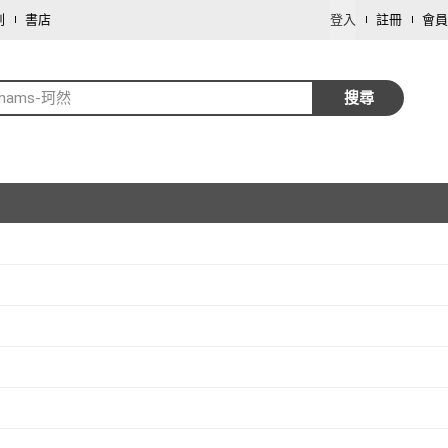
劃
書店
登入
註冊
會員
ahams-珂然
搜尋
取消
取消
取消