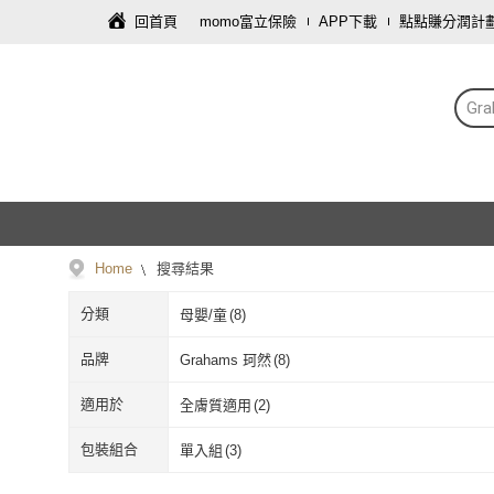
回首頁
momo富立保險
APP下載
點點賺分潤計
Gr
Home
搜尋結果
分類
母嬰/童
(
8
)
品牌
Grahams 珂然
(
8
)
Grahams 珂然
(
8
)
適用於
全膚質適用
(
2
)
全膚質適用
(
2
)
包裝組合
單入組
(
3
)
單入組
(
3
)