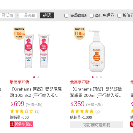
~
確認
mo點加碼
商店免運券
折價
大家電安心配
大家電快配
商
低溫宅配
定期配/分次配
貨
4
及以上
3
及以上
2
及
最高享79折
最高享79折
敏
【Grahams 珂然】嬰兒屁屁
【Grahams 珂然】嬰兒舒敏
霜 100mlx2 (平行輸入版/保
潤膚霜 200ml (平行輸入版/
)
濕/屁屁膏)
保濕霜/保濕乳液)
699
359
(售價已折)
(售價已折)
(1)
(2)
總銷量>500
總銷量>1,000
總
速
折價券
登記
可訂購時通知我