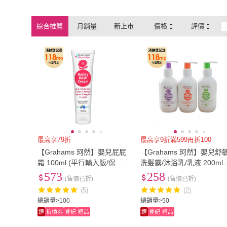
綜合推薦
月銷量
新上市
價格
評價
最高享79折
最高享9折滿599再折100
【Grahams 珂然】嬰兒屁屁
【Grahams 珂然】嬰兒舒
霜 100ml (平行輸入版/保濕/
洗髮露/沐浴乳/乳液 200ml
屁屁膏)
(澳洲專業肌膚護理第一品牌
573
258
(售價已折)
(售價已折)
(5)
(2)
總銷量>100
總銷量>50
速
折價券
登記
贈品
速
登記
贈品