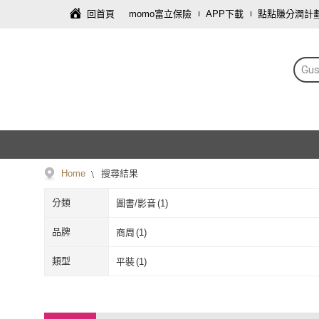
回首頁
momo富立保險
APP下載
點點賺分潤計
Gu
Home
搜尋結果
分類
圖書/影音
(
1
)
品牌
商周
(
1
)
商周
(
1
)
類型
平裝
(
1
)
平裝
(
1
)