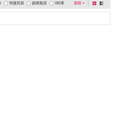
券
快速到貨
超商取貨
0利率
展開
棋
條
品有量
有影片
電視購物
盤
列
到付款
超商付款
5
式
式
以上
1
及以上