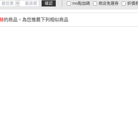
~
確認
mo點加碼
商店免運券
折價
大家電安心配
大家電快配
商
低溫宅配
定期配/分次配
貨
魯赫
的商品，為您推薦下列相似商品
4
及以上
3
及以上
2
及