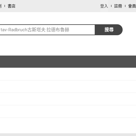
劃
書店
登入
註冊
會員
stav-Radbruch古斯塔夫‧拉德布魯赫
搜尋
取消
取消