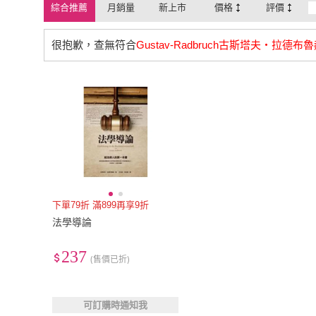
綜合推薦
月銷量
新上市
價格
評價
很抱歉，查無符合
Gustav-Radbruch古斯塔夫‧拉德布
下單79折 滿899再享9折
法學導論
237
(售價已折)
可訂購時通知我