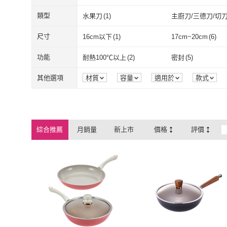
HAPPYCALL
(
82
)
尋寶趣嚴選
(
1
)
類型
水果刀
(
1
)
主廚刀/三德刀/切
水果刀
(
1
)
主廚刀/三德刀
尺寸
16cm以下
(
1
)
17cm~20cm
(
6
)
16cm以下
(
1
)
17cm~20cm
(
功能
耐熱100℃以上
(
2
)
密封
(
5
)
耐熱100℃以上
(
2
)
密封
(
5
)
其他選項
材質
容量
適用於
款式
綜合推薦
月銷量
新上市
價格
評價