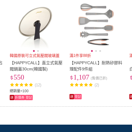
韓國原裝可立式氣壓閥玻璃蓋
滿1件享88折
沾
【HAPPYCALL】直立式氣壓
【HAPPYCALL】耐熱矽膠料
)
閥鍋蓋30cm(韓國製)
理配件9件組
550
1,107
(售價已折)
(12)
(2)
總銷量>100
速
登記
速
折價券
登記