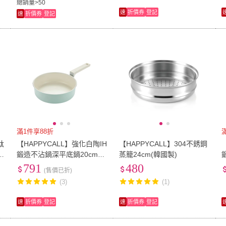
總銷量>50
速
折價券
登記
速
折價券
登記
滿1件享88折
鈦
【HAPPYCALL】強化白陶IH
【HAPPYCALL】304不銹鋼
鍛造不沾鍋深平底鍋20cm
蒸籠24cm(韓國製)
(電磁爐適用)
791
480
(售價已折)
(3)
(1)
速
折價券
登記
速
折價券
登記