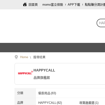
回首頁
momo富立保險
APP下載
點點賺分潤計
HA
Home
搜尋結果
HAPPYCALL
品牌旗艦館
分類
餐廚用品
(
83
)
品牌
HAPPYCALL
(
82
)
尋寶趣嚴選
(
1
)