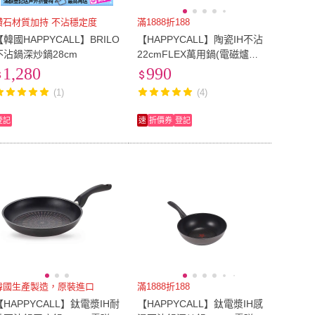
鑽石材質加持 不沾穩定度
滿1888折188
【韓國HAPPYCALL】BRILO
【HAPPYCALL】陶瓷IH不沾
不沾鍋深炒鍋28cm
22cmFLEX萬用鍋(電磁爐適
用)
1,280
990
(1)
(4)
登記
速
折價券
登記
韓國生產製造，原裝進口
滿1888折188
【HAPPYCALL】鈦電漿IH耐
【HAPPYCALL】鈦電漿IH感