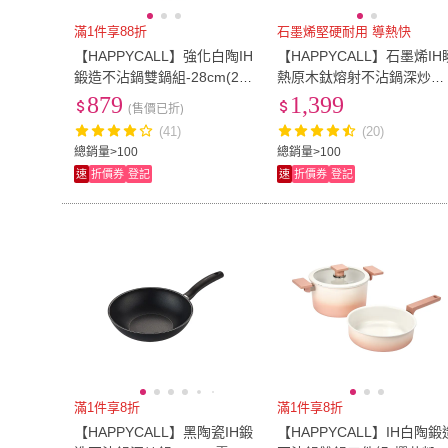
滿1件享88折
石墨烯堅硬耐用 導熱快
【HAPPYCALL】強化白陶IH
【HAPPYCALL】石墨烯IH
鍛造不沾鍋雙鍋組-28cm(28
熱原木鈦熔射不沾鍋深炒鍋
cm平底鍋/深炒鍋/鍋蓋 電磁
8cm含蓋(電磁爐適用)
879
1,399
(售價已折)
爐適用)
(41)
(20)
總銷量>100
總銷量>100
速
折價券
登記
速
折價券
登記
滿1件享8折
滿1件享8折
【HAPPYCALL】黑陶瓷IH鍛
【HAPPYCALL】IH白陶鍛