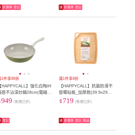
速
折價券
登記
速
折價券
登記
滿1件享88折
滿1件享8折
【HAPPYCALL】強化白陶IH
【HAPPYCALL】抗菌防滑不
鍛造不沾深炒鍋28cm(電磁
發霉砧板_加厚款(39.9x29.8
爐適用)
x0.9cm)
949
719
(售價已折)
(售價已折)
速
登記
速
折價券
登記
贈品