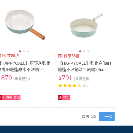
滿1件享88折
滿1件享88折
【HAPPYCALL】原野灰強化
【HAPPYCALL】強化白陶IH
白陶IH鍛造原木不沾鍋平底
鍛造不沾鍋深平底鍋24cm
鍋24cm(電磁爐適用)
(電磁爐適用)
879
791
(售價已折)
(售價已折)
(4)
速
折價券
登記
速
登記
頁數
1
/
3
下一頁