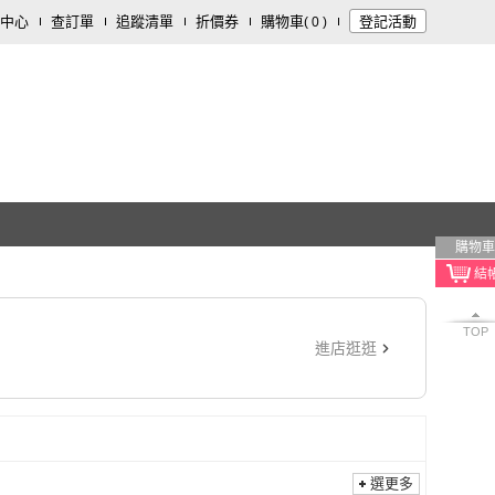
中心
查訂單
追蹤清單
折價券
購物車
登記活動
(
0
)
購物車
TOP
進店逛逛
選更多