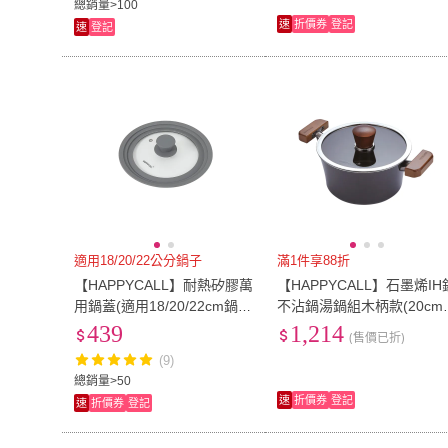
總銷量>100
速
折價券
登記
速
登記
適用18/20/22公分鍋子
滿1件享88折
【HAPPYCALL】耐熱矽膠萬
【HAPPYCALL】石墨烯IH
用鍋蓋(適用18/20/22cm鍋
不沾鍋湯鍋組木柄款(20cm
型)
雙耳湯鍋附蓋)
439
1,214
(售價已折)
(9)
總銷量>50
速
折價券
登記
速
折價券
登記