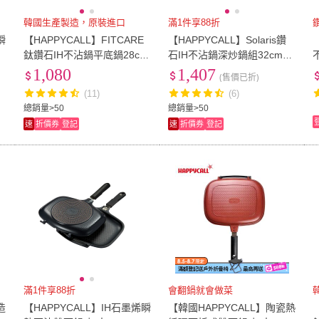
韓國生產製造，原裝進口
滿1件享88折
瞬
【HAPPYCALL】FITCARE
【HAPPYCALL】Solaris鑽
2
鈦鑽石IH不沾鍋平底鍋28cm
石IH不沾鍋深炒鍋組32cm
(電磁爐適用)
(含蓋/電磁爐適用)
1,080
1,407
(售價已折)
(11)
(6)
總銷量>50
總銷量>50
速
折價券
登記
速
折價券
登記
滿1件享88折
會翻鍋就會做菜
造
【HAPPYCALL】IH石墨烯瞬
【韓國HAPPYCALL】陶瓷熱