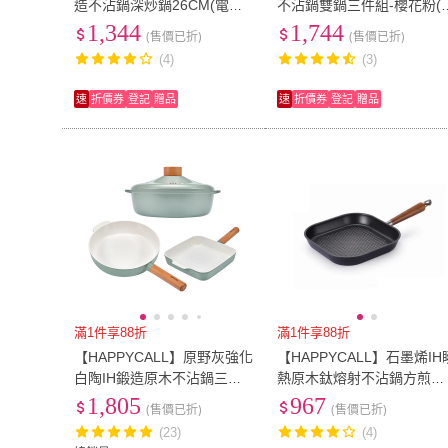
造不沾鍋深炒鍋26CM(電磁
不沾鍋雙鍋三件組-櫻花粉(
爐適用)
0cm雙耳湯鍋/鍋蓋/深平底
1,344
1,744
(售價已折)
(售價已折)
鍋)
(4)
(3)
速
折價券
登記
贈品
速
折價券
登記
贈品
滿1件享88折
滿1件享88折
【HAPPYCALL】原野灰強化
【HAPPYCALL】石墨烯IH
白陶IH鍛造原木不沾鍋三件
熱原木鈦熔射不沾鍋方煎鍋
組(淺湯鍋24cm/平底鍋24c
8cm(電磁爐適用)
1,805
967
(售價已折)
(售價已折)
m/方煎鍋22cm/電磁爐適用)
(23)
(4)