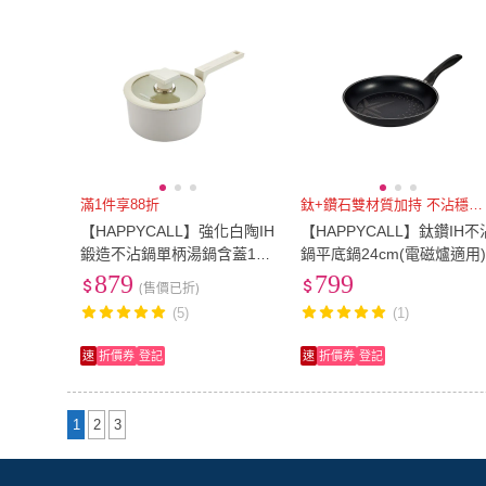
滿1件享88折
鈦+鑽石雙材質加持 不沾穩定度
【HAPPYCALL】強化白陶IH
【HAPPYCALL】鈦鑽IH不
鍛造不沾鍋單柄湯鍋含蓋16c
鍋平底鍋24cm(電磁爐適用
m(電磁爐適用)
879
799
(售價已折)
(5)
(1)
速
折價券
登記
速
折價券
登記
1
2
3