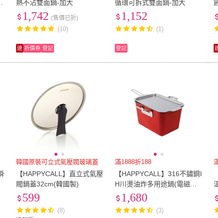
2
熱不沾雙面鍋-加大
循環可拆式雙面鍋-加大
1,742
1,152
(售價已折)
(10)
(1)
速
折價券
登記
登記
韓國原裝可立式氣壓閥玻璃蓋
滿1888折188
滿
瞬
【HAPPYCALL】直立式氣壓
【HAPPYCALL】316不鏽鋼I
2
閥鍋蓋32cm(韓國製)
H川燙油炸多用途鍋(電磁爐
適用/油炸鍋)
599
1,680
(8)
(3)