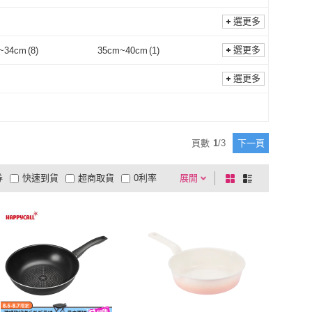
選更多
選更多
~34cm
(
8
)
35cm~40cm
(
1
)
30cm~34cm
(
8
)
35cm~40cm
(
1
)
選更多
頁數
1
/
3
下一頁
券
快速到貨
超商取貨
0利率
展開
棋
條
品有量
有影片
電視購物
盤
列
到付款
超商付款
5
式
式
以上
1
及以上