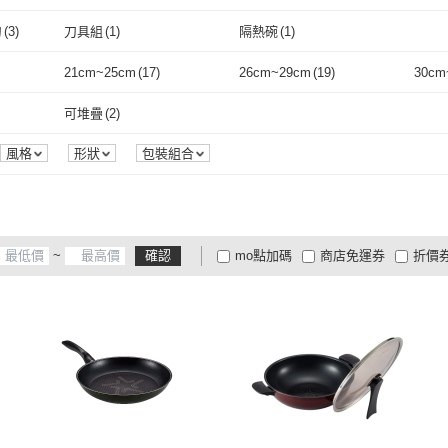
取消
刀
(
3
)
刀具組
(
1
)
隔熱碗
(
1
)
取消
/切刀
(
3
)
刀具組
(
1
)
隔熱碗
(
1
)
21cm~25cm
(
17
)
26cm~29cm
(
19
)
30cm
取消
6
)
21cm~25cm
(
17
)
26cm~29cm
(
19
)
可堆疊
(
2
)
可堆疊
(
2
)
風格
形狀
包裝組合
~
確認
mo點加碼
商店免運券
折價
大家電安心配
大家電快配
商
低溫宅配
定期配/分次配
貨
4
及以上
3
及以上
2
及