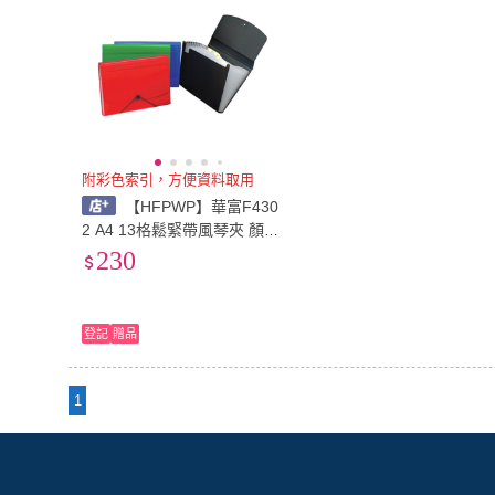
附彩色索引，方便資料取用
【HFPWP】華富F430
2 A4 13格鬆緊帶風琴夾 顏色
隨機-(學校 辦公 學生 文具)
230
登記
贈品
1