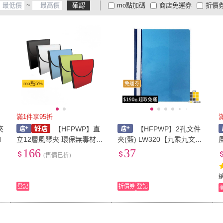
~
確認
mo點加碼
商店免運券
折價
大家電安心配
大家電快配
商
低溫宅配
定期配/分次配
貨
4
及以上
3
及以上
2
及
mo點5%
免運券
滿1件享95折
夾
【HFPWP】直
【HFPWP】2孔文件
N
立12層風琴夾 環保無毒材質
夾(藍) LW320【九乘九文
/個 41411-SN
具】A4二孔文件夾 二孔資料
質
166
37
(售價已折)
夾 PP文件夾 A4文件收納夾
透明文件夾 二孔卷宗夾
登記
折價券
登記