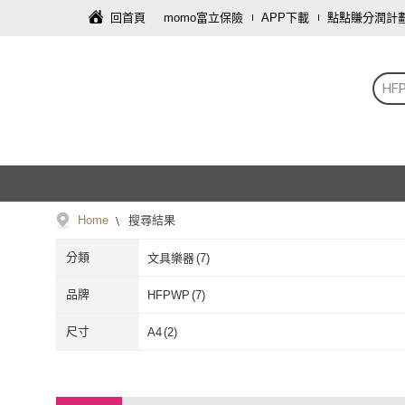
回首頁
momo富立保險
APP下載
點點賺分潤計
HF
Home
搜尋結果
分類
文具樂器
(
7
)
品牌
HFPWP
(
7
)
HFPWP
(
7
)
尺寸
A4
(
2
)
A4
(
2
)