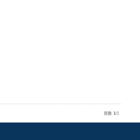
頁數
1
/
1