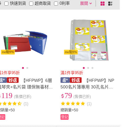
券
快速到貨
超商取貨
0利率
展開
棋
條
品有量
有影片
電視購物
盤
列
到付款
超商付款
5
式
式
以上
1
及以上
mo點5%
mo點5%
滿1件享95折
滿1件享95折
【HFPWP】6層
【HFPWP】NP
風琴夾+名片袋 環保無毒材
500名片簿專用 30孔名片簿
 台灣製 / 個 F4310-N
內頁 環保材質 10張入 /包 N
119
79
(售價已折)
(售價已折)
P500-IN(台灣製)
(1)
(1)
總銷量>50
總銷量>50
登記
登記