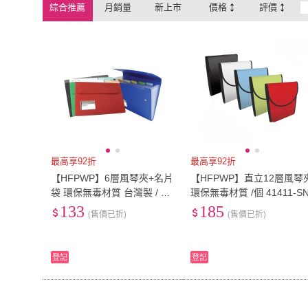
綜合推薦
月銷量
新上市
價格
評價
最高享92折
最高享92折
【HFPWP】6層風琴夾+名片
【HFPWP】直立12層風琴
袋 環保無毒材質 台灣製 / 個
環保無毒材質 /個 41411-S
F4310-N
133
185
(售價已折)
(售價已折)
登記
登記