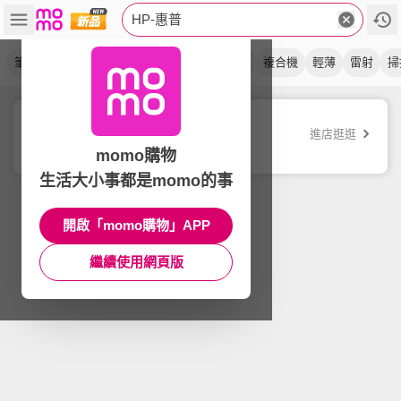
HP-惠普
筆電
列印
極地白
影印
高保密
滑鼠
複合機
輕薄
雷射
掃
hp 惠普
進店逛逛
品牌旗艦店
momo購物
生活大小事都是momo的事
開啟「momo購物」APP
繼續使用網頁版