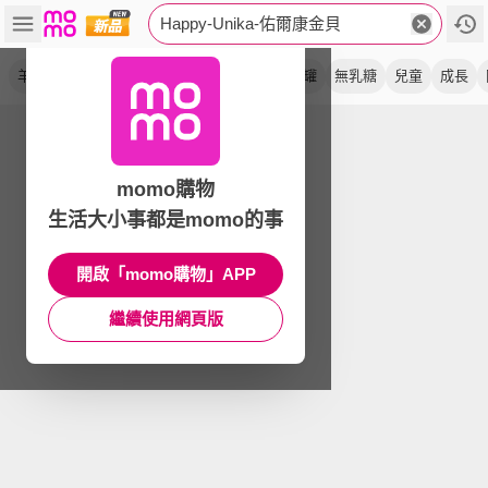
Happy-Unika-佑爾康金貝
羊奶粉
金貝親
新生代
幼兒
親和
藍罐
無乳糖
兒童
成長
momo購物
生活大小事都是momo的事
開啟「momo購物」APP
繼續使用網頁版