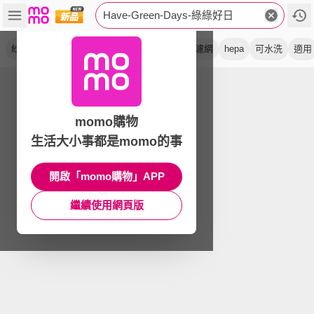
Have-Green-Days-綠綠好日
紗霧淨
紗窗網
除水垢
防霾
防水痕
濾網
hepa
可水洗
適用
momo購物
生活大小事都是momo的事
開啟「momo購物」APP
繼續使用網頁版