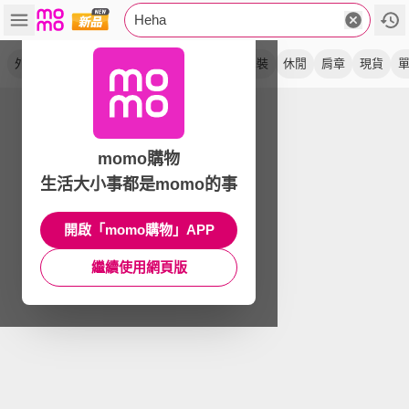
Heha
外套
立領
連帽
兩色
商務
修身
軍裝
休閒
肩章
現貨
momo購物
生活大小事都是momo的事
開啟「momo購物」APP
繼續使用網頁版