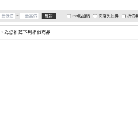
~
確認
mo點加碼
商店免運券
折價
大家電安心配
大家電快配
商
低溫宅配
定期配/分次配
貨
，為您推薦下列相似商品
4
及以上
3
及以上
2
及