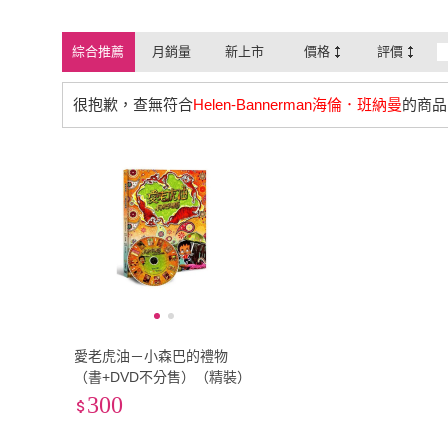
綜合推薦
月銷量
新上市
價格
評價
很抱歉，查無符合
Helen-Bannerman海倫．班納曼
的商品
愛老虎油－小森巴的禮物
（書+DVD不分售）（精裝）
300