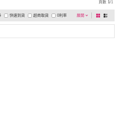
頁數
1
/
1
券
快速到貨
超商取貨
0利率
展開
棋
條
品有量
有影片
電視購物
盤
列
到付款
超商付款
5
式
式
以上
1
及以上