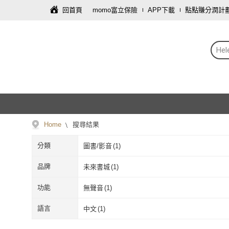
回首頁
momo富立保險
APP下載
點點賺分潤計
He
Home
搜尋結果
分類
圖書/影音
(
1
)
品牌
未來書城
(
1
)
未來書城
(
1
)
功能
無聲音
(
1
)
無聲音
(
1
)
語言
中文
(
1
)
中文
(
1
)