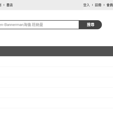
劃
書店
登入
註冊
會員
len-Bannerman海倫.班納曼
搜尋
取消
取消
取消