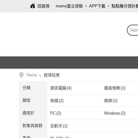
回首頁
momo富立保險
APP下載
點點賺分潤計
Ho
Home
搜尋結果
分類
資訊電腦
(
4
)
寢具傢飾
(
1
)
類型
有線
(
2
)
搖桿
(
1
)
有線
(
2
)
搖桿
(
1
)
適用於
PC
(
2
)
Windows
(
2
)
PC
(
2
)
Windows
(
2
)
對象與族群
全齡犬
(
1
)
全齡犬
(
1
)