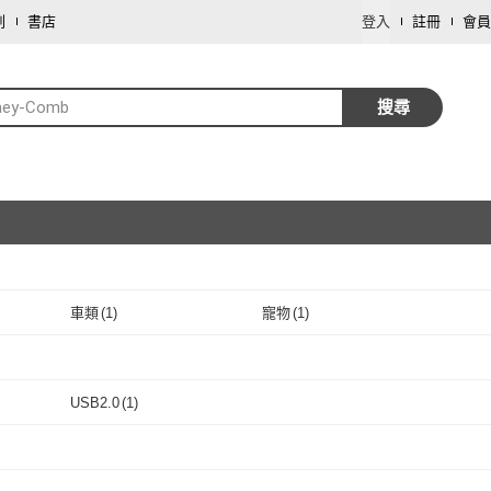
劃
書店
登入
註冊
會員
ney-Comb
搜尋
車類
(
1
)
寵物
(
1
)
取消
取消
USB2.0
(
1
)
取消
USB2.0
(
1
)
取消