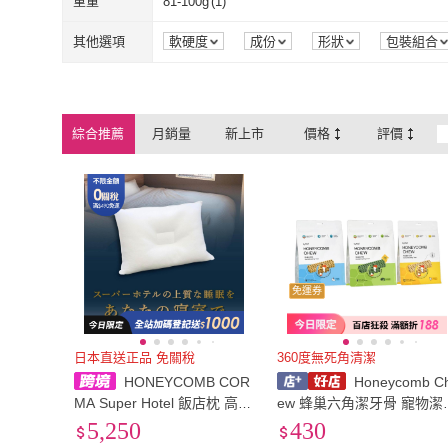
重量
81-100g
(
1
)
81-100g
(
1
)
其他選項
軟硬度
成份
形狀
包裝組合
綜合推薦
月銷量
新上市
價格
評價
免運券
日本直送正品 免關稅
360度無死角清潔
HONEYCOMB COR
Honeycomb C
MA Super Hotel 飯店枕 高8c
ew 蜂巢六角潔牙骨 寵物潔
m
牙 潔牙棒 壹品藥局
5,250
430