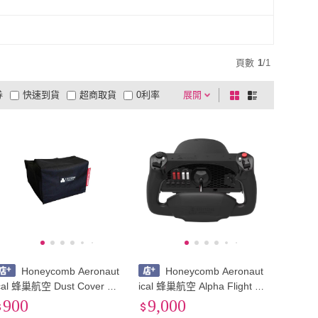
頁數
1
/
1
券
快速到貨
超商取貨
0利率
展開
棋
條
品有量
有影片
電視購物
盤
列
到付款
超商付款
5
式
式
以上
1
及以上
Honeycomb Aeronaut
Honeycomb Aeronaut
cal 蜂巢航空 Dust Cover 專
ical 蜂巢航空 Alpha Flight C
用防塵套 防塵罩
ontrol 飛行控制器
900
9,000