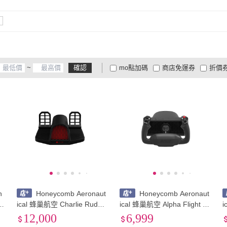
~
確認
mo點加碼
商店免運券
折價
大家電安心配
大家電快配
商
低溫宅配
定期配/分次配
貨
4
及以上
3
及以上
2
及
h
Honeycomb Aeronaut
Honeycomb Aeronaut
ical 蜂巢航空 Charlie Rudde
ical 蜂巢航空 Alpha Flight C
i
r Pedals 飛行踏板
ontrol Lite
12,000
6,999