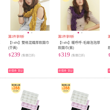
滿1件享8折
滿1件享8折
厚
【I-shi】雙格混織厚款圍巾
【I-shi】暖呼呼-毛線泡泡厚
(芥黃)
款圍巾(紫)
239
319
(售價已折)
(售價已折)
折價券
登記
折價券
登記