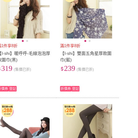
滿1件享8折
滿1件享8折
【I-shi】暖呼呼-毛線泡泡厚
【I-shi】雙面五角星厚款圍
款圍巾(黑)
巾(藍)
319
239
(售價已折)
(售價已折)
折價券
登記
折價券
登記