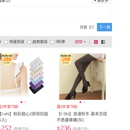
選更多
纖維
(
2
)
彈性纖維
(
2
)
頁數
1
/
2
下一頁
券
快速到貨
超商取貨
0利率
展開
棋
條
品有量
有影片
電視購物
盤
列
到付款
超商付款
5
式
式
以上
1
及以上
滿1件享79折
滿1件享79折
【I-shi】粉彩甜心2排背扣組
【I-Shi】浪漫秋冬-基本百搭
6入)
不透膚褲襪(灰)
252
236
(售價已折)
(售價已折)