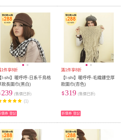
滿1件享8折
滿1件享8折
【I-shi】暖呼呼-日系千鳥格
【I-shi】暖呼呼-毛織鏤空厚
厚款長圍巾(黑白)
款圍巾(杏色)
239
319
(售價已折)
(售價已折)
(1)
折價券
登記
折價券
登記