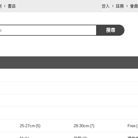
劃
書店
登入
註冊
會員
i
搜尋
取消
取消
取消
25-27cm
(
5
)
28-30cm
(
7
)
Free
(
取消
25-27cm
(
5
)
28-30cm
(
7
)