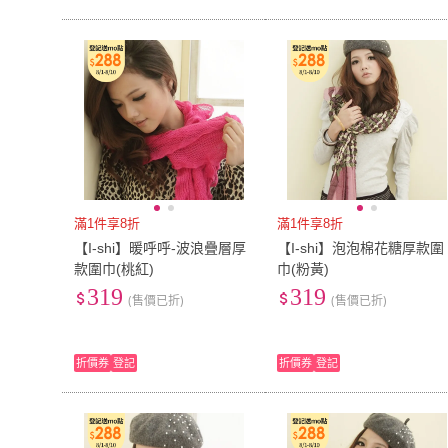
滿1件享8折
滿1件享8折
【I-shi】暖呼呼-波浪疊層厚
【I-shi】泡泡棉花糖厚款圍
款圍巾(桃紅)
巾(粉黃)
319
319
(售價已折)
(售價已折)
折價券
登記
折價券
登記