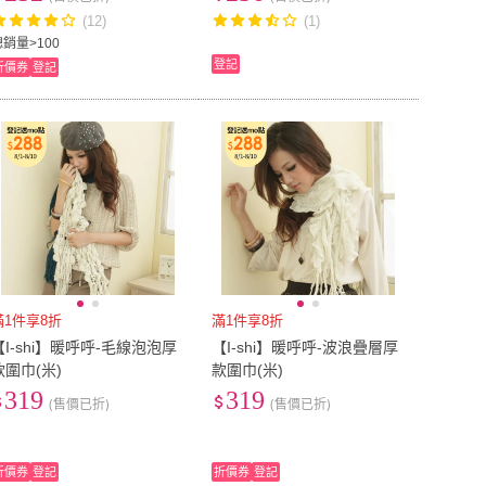
(12)
(1)
總銷量>100
登記
折價券
登記
滿1件享8折
滿1件享8折
【I-shi】暖呼呼-毛線泡泡厚
【I-shi】暖呼呼-波浪疊層厚
款圍巾(米)
款圍巾(米)
319
319
(售價已折)
(售價已折)
折價券
登記
折價券
登記