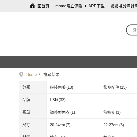
回首頁
momo富立保險
APP下載
點點賺分潤計
I-Sh
Home
搜尋結果
分類
服裝內著
(
18
)
飾品配件
(
15
)
品牌
I-Shi
(
33
)
I-Shi
(
33
)
類型
調整型內衣
(
1
)
無鋼圈
(
1
)
調整型內衣
(
1
)
無鋼圈
(
1
)
尺寸
20-24cm
(
7
)
22-27cm
(
5
)
20-24cm
(
7
)
22-27cm
(
5
)