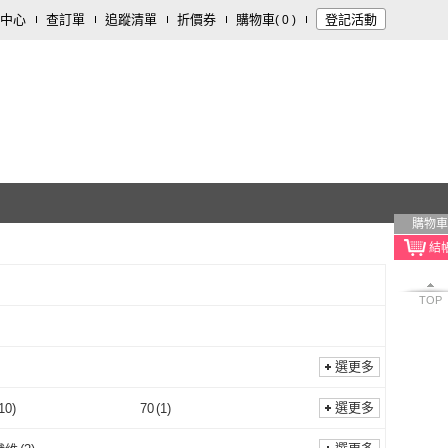
中心
查訂單
追蹤清單
折價券
購物車
登記活動
(
0
)
購物車
TOP
選更多
選更多
10
)
70
(
1
)
Free
(
10
)
70
(
1
)