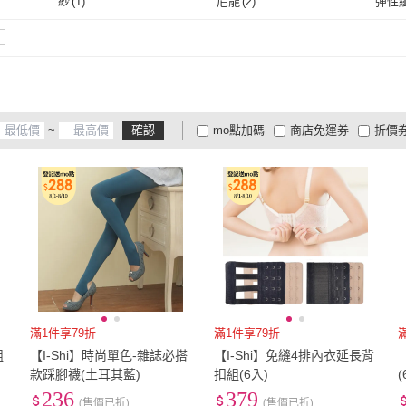
85
(
1
)
90
(
1
)
紗
(
1
)
尼龍
(
2
)
彈性
85
(
1
)
90
(
1
)
紗
(
1
)
尼龍
(
2
)
~
確認
mo點加碼
商店免運券
折價
大家電安心配
大家電快配
商
低溫宅配
定期配/分次配
貨
4
及以上
3
及以上
2
及
滿1件享79折
滿1件享79折
組
【I-Shi】時尚單色-雜誌必搭
【I-Shi】免縫4排內衣延長背
款踩腳襪(土耳其藍)
扣組(6入)
(
236
379
(售價已折)
(售價已折)