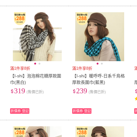
滿1件享8折
滿1件享8折
【I-shi】泡泡棉花糖厚款圍
【I-shi】暖呼呼-日系千鳥格
巾(黑白)
厚款長圍巾(藍黑)
319
239
(售價已折)
(售價已折)
折價券
登記
折價券
登記