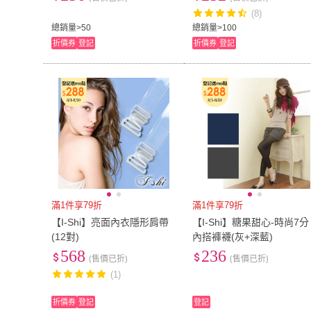
(8)
總銷量>50
總銷量>100
折價券
登記
折價券
登記
滿1件享79折
滿1件享79折
【I-Shi】亮面內衣隱形肩帶
【I-Shi】糖果甜心-時尚7分
(12對)
內搭褲襪(灰+深藍)
568
236
(售價已折)
(售價已折)
(1)
折價券
登記
登記