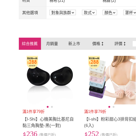
75
(
1
)
80
(
1
)
材質
棉布
(
21
)
棉麻
(
2
)
75
(
1
)
80
(
1
)
棉布
(
21
)
棉麻
(
2
)
其他選項
對象與族群
款式
顏色
罩杯
綜合推薦
月銷量
新上市
價格
評價
滿1件享79折
滿1件享79折
【I-Shi】心機美胸比基尼自
【I-shi】粉彩甜心3排背扣
黏三角胸墊-黑(一對)
(6入)
236
252
(售價已折)
(售價已折)