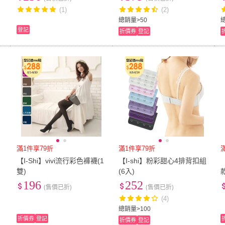
(1)
(2)
總銷量>50
登記
折價券
登記
滿1件享79折
滿1件享79折
【I-Shi】vivi流行彩色褲襪(1
【I-shi】粉彩甜心4排背扣組
雙)
(6入)
196
252
(售價已折)
(售價已折)
(4)
總銷量>100
折價券
登記
折價券
登記