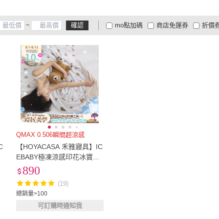
~
確認
mo點加碼
商店免運券
折價
大家電安心配
大家電快配
商
低溫宅配
定期配/分次配
貨
4
及以上
3
及以上
2
及
QMAX 0.506瞬間超涼感
【HOYACASA 禾雅寢具】IC
/
EBABY極凍涼感印花冰寶被
多
2.0-150X200公分-多款任選
890
(快速) 涼被 冰冰被
(19)
總銷量>100
可訂購時通知我