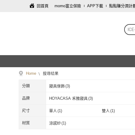
回首頁
momo富立保險
APP下載
點點賺分潤計
ICE
Home
搜尋結果
分類
寢具傢飾
(
3
)
品牌
HOYACASA 禾雅寢具
(
3
)
HOYACASA 禾雅寢具
(
3
)
尺寸
單人
(
1
)
雙人
(
1
)
單人
(
1
)
雙人
(
1
)
材質
涼感紗
(
1
)
涼感紗
(
1
)