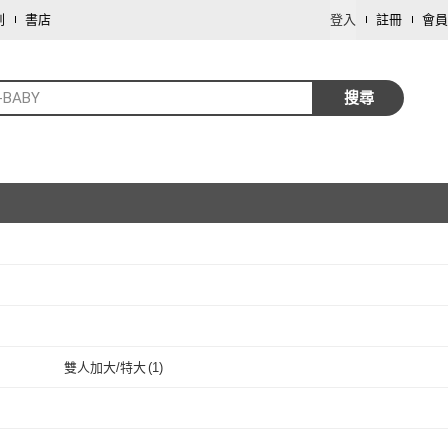
劃
書店
登入
註冊
會員
-BABY
搜尋
取消
取消
雙人加大/特大
(
1
)
取消
雙人加大/特大
(
1
)