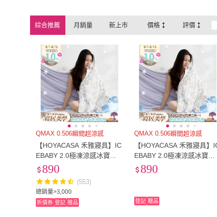
綜合推薦
月銷量
新上市
價格
評價
QMAX 0.506瞬間超涼感
QMAX 0.506瞬間超涼感
【HOYACASA 禾雅寢具】IC
【HOYACASA 禾雅寢具】IC
EBABY 2.0極凍涼感冰寶被/
EBABY 2.0極凍涼感冰寶被
涼感床包枕套組-涼感系列(多
涼感床包枕套組-涼感系列(
890
890
款任選均一價) 涼被 冰冰被
款任選均一價) 涼被 冰冰被
(553)
總銷量>3,000
登記
贈品
折價券
登記
贈品