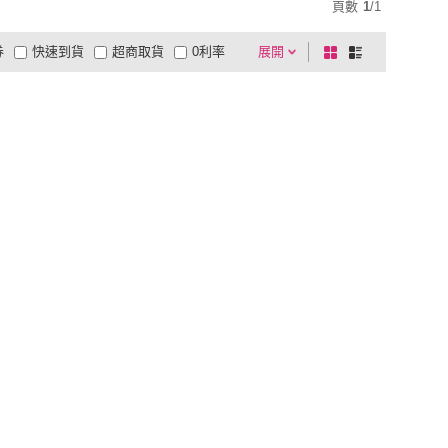
頁數
1
/
1
券
快速到貨
超商取貨
0利率
展開
棋
條
品有量
有影片
電視購物
盤
列
到付款
超商付款
5
式
式
以上
1
及以上