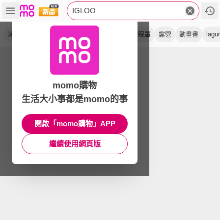
IGLOO
冰桶
保冷
保鮮
保冰
水壺
彈蓋
舒眠罩
露營
動畫書
lagu
momo購物
生活大小事都是momo的事
開啟「momo購物」APP
繼續使用網頁版