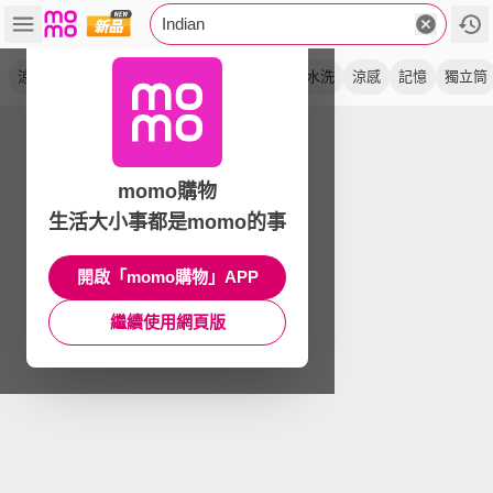
Indian
涼被
冰美式
梅雅斯
抗菌
冷氣被
可水洗
涼感
記憶
獨立筒
momo購物
生活大小事都是momo的事
開啟「momo購物」APP
繼續使用網頁版