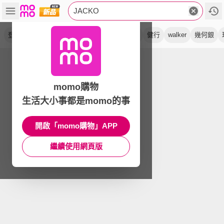
JACKO
登山杖
百岳
郊山
爬山
快拆
碳纖維
健行
walker
幾何銀
momo購物
生活大小事都是momo的事
開啟「momo購物」APP
繼續使用網頁版