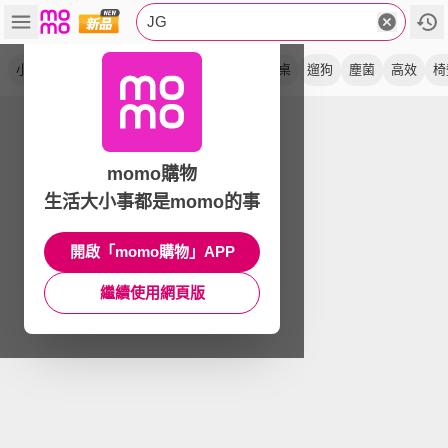
JG
小夜燈
噴霧
抗菌
露營
深木色
收納桌
遛狗
塵菌
高效
椅
momo購物
生活大小事都是momo的事
開啟「momo購物」APP
繼續使用網頁版