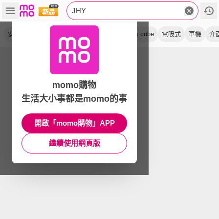
JHY
安卓
含can
蘋安機
carplay
車麗屋
s cube
電吸式
車機
介
momo購物
生活大小事都是momo的事
開啟「momo購物」APP
繼續使用網頁版