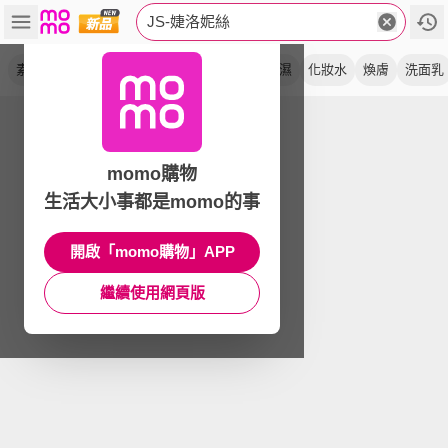
JS-婕洛妮絲
素顏霜
lipoa
潔顏露
精華
去黑頭
保濕
化妝水
煥膚
洗面乳
momo購物
生活大小事都是momo的事
開啟「momo購物」APP
繼續使用網頁版