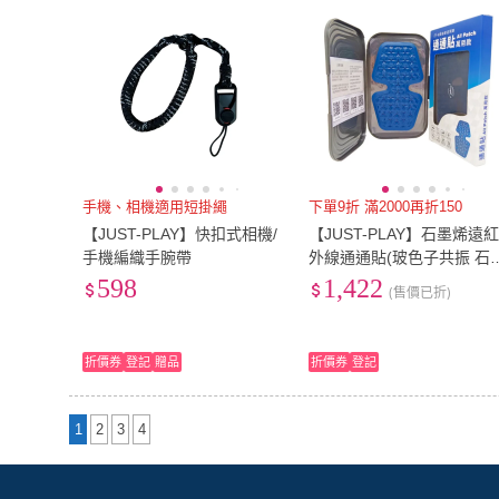
手機、相機適用短掛繩
下單9折 滿2000再折150
【JUST-PLAY】快扣式相機/
【JUST-PLAY】石墨烯遠
手機編織手腕帶
外線通通貼(玻色子共振 石
烯 植物精華 食用級矽膠 幫
598
1,422
(售價已折)
助入睡 調理生理機能)
折價券
登記
贈品
折價券
登記
1
2
3
4