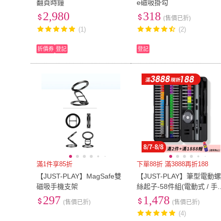
翻頁時鐘
e磁吸掛勾
2,980
318
(售價已折)
(1)
(2)
折價券
登記
登記
滿1件享85折
下單88折 滿3888再折188
【JUST-PLAY】MagSafe雙
【JUST-PLAY】筆型電動
磁吸手機支架
絲起子-58件組(電動式 / 手
式把手一次擁有 內建LED
297
1,478
(售價已折)
(售價已折)
明燈)
(4)