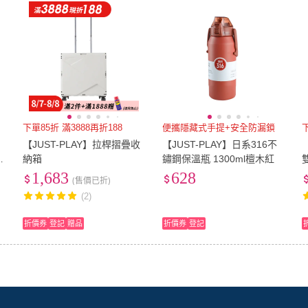
下單85折 滿3888再折188
便攜隱藏式手提+安全防漏鎖
紅
【JUST-PLAY】拉桿摺疊收
【JUST-PLAY】日系316不
墨
納箱
鏽鋼保溫瓶 1300ml檀木紅
1,683
628
(售價已折)
(2)
折價券
登記
贈品
折價券
登記