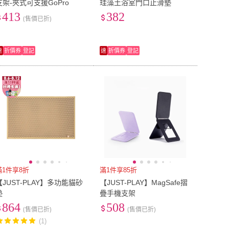
支架-夾式可支援GoPro
珪藻土浴室門口止滑墊
413
382
(售價已折)
速
折價券
登記
速
折價券
登記
滿1件享8折
滿1件享85折
【JUST-PLAY】多功能貓砂
【JUST-PLAY】MagSafe摺
墊
疊手機支架
864
508
(售價已折)
(售價已折)
(1)