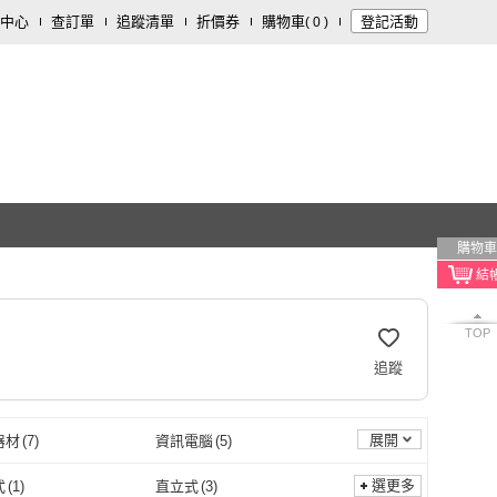
中心
查訂單
追蹤清單
折價券
購物車
登記活動
(
0
)
購物車
TOP
追蹤
展開
器材
(
7
)
資訊電腦
(
5
)
3
)
文具樂器
(
2
)
選更多
式
(
1
)
直立式
(
3
)