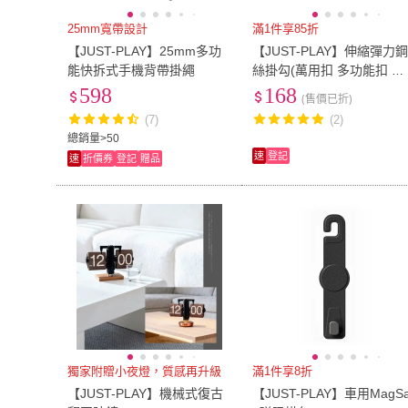
25mm寬帶設計
滿1件享85折
【JUST-PLAY】25mm多功
【JUST-PLAY】伸縮彈力
能快拆式手機背帶掛繩
絲掛勾(萬用扣 多功能扣 證
件扣 鋼絲繩65cm 多色可選
598
168
(售價已折)
露營 登山 釣魚扣 戶外用品
(7)
(2)
總銷量>50
速
登記
速
折價券
登記
贈品
獨家附贈小夜燈，質感再升級
滿1件享8折
【JUST-PLAY】機械式復古
【JUST-PLAY】車用MagSa