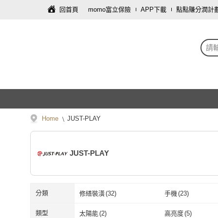
回首頁
momo富立保險
APP下載
點點賺分潤計
請
Home
JUST-PLAY
JUST-PLAY
分類
修繕裝潢
(
32
)
手機
(
23
)
保健食品/用品
(
5
)
車類
(
5
)
類型
太陽能
(
2
)
高亮度
(
5
)