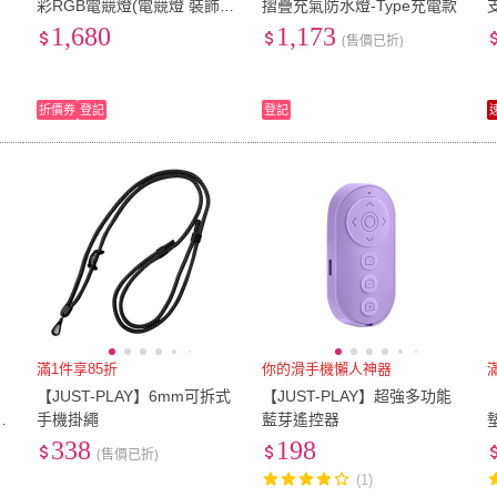
彩RGB電競燈(電競燈 裝飾燈
摺疊充氣防水燈-Type充電款
呼吸燈 電競周邊裝飾)
1,680
1,173
(售價已折)
折價券
登記
登記
滿1件享85折
你的滑手機懶人神器
螺
【JUST-PLAY】6mm可拆式
【JUST-PLAY】超強多功能
動
手機掛繩
藍芽遙控器
照
338
198
(售價已折)
(1)