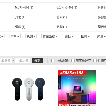
取消
充電式
(
7
)
調焦式
(
2
)
座式
(
2
)
折疊式
(
6
)
附輪
(
5.5吋~6吋
(
1
)
6.1吋~6.4吋
(
1
)
9.1吋
座式
(
2
)
折疊式
取消
(
6
)
其他
(
5
)
編織線
(
1
)
TPE
5.5吋~6吋
(
1
)
6.1吋~6.4吋
(
1
)
1呎
(
1
)
20-24cm
(
1
)
42-4
其他
(
1
)
防水
(
1
)
多頻
其他
(
5
)
編織線
(
1
)
主體
(
1
)
掛扣式
(
1
)
電子
1呎
(
1
)
20-24cm
取消
(
1
)
其他
(
1
)
防水
(
1
)
塑料
(
1
)
鋁製
(
1
)
聚丙烯
主體
(
1
)
掛扣式
(
1
)
塑料
(
1
)
鋁製
(
1
)
PE聚乙烯
(
1
)
PP
(
1
)
珪藻
式
重量
色調
作業系統
形狀
圖案
來源
PE聚乙烯
(
1
)
PP
(
1
)
鋁合金
(
1
)
其它
(
1
)
鋁合金
(
1
)
其它
(
1
)
~
確認
mo點加碼
商店免運券
折價
大家電安心配
商品有量
有影
定期配/分次配
貨到付款
超
3
及以上
2
及以上
1
及