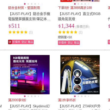
鋁合金材質，堅固耐用
下單8折 滿3888再折188
鋼
【JUST-PLAY】鋁合金手機
【JUST-PLAY】直立式RGB
電腦雙屏擴展支架/筆記本拓
牆角氣氛燈
展支架
511
1,344
(售價已折)
)
(1)
(1)
總銷量>50
速
折價券
登記
贈品
折價券
登記
贈品
滿2000享9折
滿1件享85折
f
【JUST-PLAY】Skydimo幻
【JUST-PLAY】ZTARX戶外