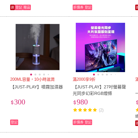
速
登記
贈品
折價券
登記
200ML容量，10小時滋潤
滿2000享9折
磁
【JUST-PLAY】噴霧加濕器
【JUST-PLAY】27吋螢幕聲
光同步幻彩RGB燈條
300
980
(2)
登記
折價券
登記