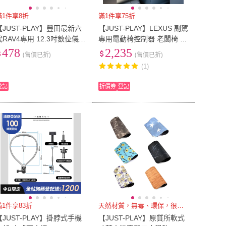
滿1件享8折
滿1件享75折
【JUST-PLAY】豐田最新六
【JUST-PLAY】LEXUS 副駕
代RAV4專用 12.3吋數位儀錶
專用電動椅控制器 老闆椅 副
板螢幕保護貼12.9吋10.5吋
駕駛控制器 副駕駛座椅 電動
478
2,235
(售價已折)
(售價已折)
懸浮音響主機螢幕保護貼
座椅ESUXNXRX
(1)
登記
折價券
登記
滿1件享83折
天然材質，無毒、環保，很安心
【JUST-PLAY】掛脖式手機
【JUST-PLAY】原質所軟式