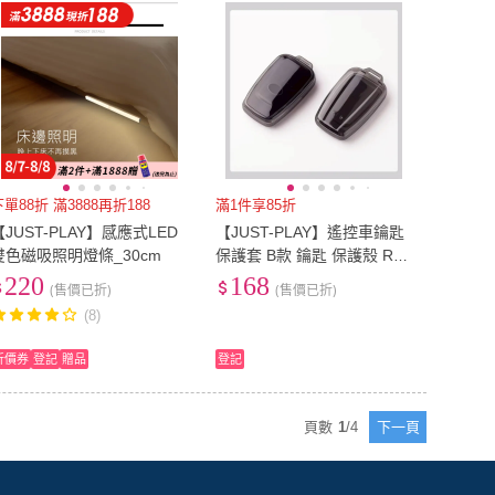
下單88折 滿3888再折188
滿1件享85折
【JUST-PLAY】感應式LED
【JUST-PLAY】遙控車鑰匙
雙色磁吸照明燈條_30cm
保護套 B款 鑰匙 保護殼 RAV
4第5代 5.5代 CAMRY CHR
220
168
(售價已折)
(售價已折)
ALTIS
(8)
折價券
登記
贈品
登記
頁數
1
/
4
下一頁