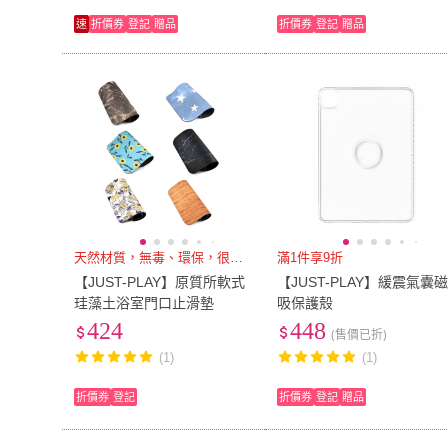
速
折價券
登記
贈品
折價券
登記
贈品
天然材質，無毒、環保，很安心
滿1件享9折
【JUST-PLAY】原質所軟式
【JUST-PLAY】緩震氣囊
珪藻土浴室門口止滑墊
吸保護殼
424
448
(售價已折)
(1)
(1)
折價券
登記
折價券
登記
贈品