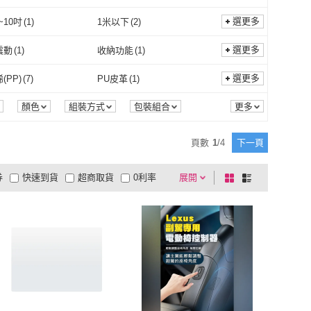
探照式
(
1
)
直立式
(
3
)
2
)
無附輪/無帶鎖
(
4
)
選更多
~10吋
(
1
)
1米以下
(
2
)
附輪
(
2
)
無附輪/無帶鎖
(
4
)
線材
(
1
)
LED燈泡
(
2
)
9.1吋~10吋
(
1
)
1米以下
(
2
)
9公分
(
1
)
Free
(
1
)
選更多
震動
(
1
)
收納功能
(
1
)
TPE線材
(
1
)
LED燈泡
(
2
)
式
(
1
)
42-49公分
(
1
)
Free
(
1
)
多頻震動
(
1
)
收納功能
(
1
)
選更多
(PP)
(
7
)
PU皮革
(
1
)
電子式
(
1
)
聚丙烯(PP)
(
7
)
PU皮革
(
1
)
土
(
3
)
304不鏽鋼
(
1
)
顏色
組裝方式
包裝組合
珪藻土
(
3
)
304不鏽鋼
(
1
)
頁數
1
/
4
下一頁
券
快速到貨
超商取貨
0利率
展開
棋
條
片
電視購物
低溫宅配
盤
列
商付款
5
4
及以上
式
式
以上