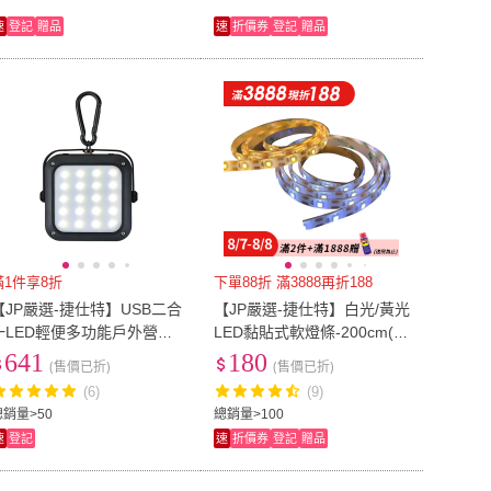
速
登記
贈品
速
折價券
登記
贈品
滿1件享8折
下單88折 滿3888再折188
【JP嚴選-捷仕特】USB二合
【JP嚴選-捷仕特】白光/黃光
一LED輕便多功能戶外營地
LED黏貼式軟燈條-200cm(U
照明燈
SB款多功能裝飾燈)
641
180
(售價已折)
(售價已折)
(6)
(9)
總銷量>50
總銷量>100
速
登記
速
折價券
登記
贈品