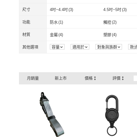
傢俱
(
1
)
太陽能
(
2
)
高亮度
(
5
)
手持式
(
10
)
吊掛式
(
7
)
尺寸
4吋~4.4吋
(
3
)
4.5吋~5吋
(
3
)
手持式
(
10
)
吊掛式
(
7
)
USB
(
4
)
充電式
(
1
)
4吋~4.4吋
(
3
)
4.5吋~5吋
(
3
)
1米~2米
(
2
)
6.5mil
(
1
)
功能
防水
(
1
)
觸控
(
2
)
USB
(
4
)
充電式
(
1
)
其他
(
2
)
層板燈
(
1
)
1米~2米
(
2
)
6.5mil
(
1
)
防水
(
1
)
觸控
(
2
)
材質
金屬
(
4
)
塑膠
(
4
)
其他
(
2
)
層板燈
(
1
)
金屬
(
4
)
塑膠
(
4
)
矽膠
(
1
)
塑料
(
3
)
其他選項
容量
適用於
對象與族群
款
認證
荷重
保固期
效能
矽膠
(
1
)
塑料
(
3
)
316不鏽鋼
(
1
)
不鏽鋼
(
1
)
316不鏽鋼
(
1
)
不鏽鋼
(
1
)
月銷量
新上市
價格
評價