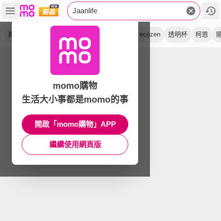
Jaanlife
易 c 杯
冷泡瓶
tritan
吸管杯
環保瓶
ecozen
透明杯
柯恩
momo購物
生活大小事都是momo的事
開啟「momo購物」APP
繼續使用網頁版