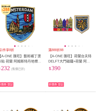
滿1件享8折
滿888折88
【A-ONE 匯旺】藝術補丁燙
【A-ONE 匯旺】荷蘭台夫特
布貼 荷蘭 阿姆斯特丹地標
DELFT大門磁鐵+荷蘭 阿姆
刺繡肩章 軍章 裝飾布貼 布
斯特丹布標2件組旅遊磁鐵
232
390
(售價已折)
 臂章 布(No.134)
紀念磁鐵(C231+110)
折價券
登記
折價券
登記