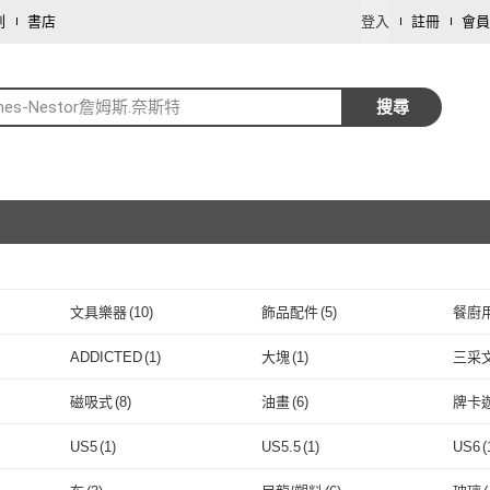
劃
書店
登入
註冊
會員
mes-Nestor詹姆斯.奈斯特
搜尋
文具樂器
(
10
)
飾品配件
(
5
)
餐廚
取消
鞋/包/箱
(
1
)
母嬰/童
(
1
)
ADDICTED
(
1
)
大塊
(
1
)
三采
取消
ADDICTED
(
1
)
大塊
(
1
)
真年代
(
2
)
24mama 掛畫
(
6
)
大石
(
1
)
心靈
磁吸式
(
8
)
油畫
(
6
)
牌卡
T 純真年代
(
2
)
24mama 掛畫
(
6
)
大石
取消
(
1
)
積木
(
1
)
寶鼎出版
(
1
)
橡實
磁吸式
(
8
)
油畫
(
6
)
US5
(
1
)
US5.5
(
1
)
US6
(
積木
(
1
)
寶鼎出版
(
1
)
堡壘文化
(
1
)
GoKids 玩樂小子
(
1
)
愛思
取消
US5
(
1
)
US5.5
(
1
)