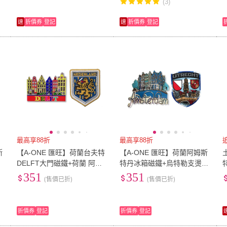
(3)
速
折價券
登記
速
折價券
登記
最高享88折
最高享88折
斯
【A-ONE 匯旺】荷蘭台夫特
【A-ONE 匯旺】荷蘭阿姆斯
入
DELFT大門磁鐵+荷蘭 阿姆
特丹冰箱磁鐵+烏特勒支燙貼
約
斯特丹布標2件組旅遊磁鐵(C
2件組伴手禮物(C232+115)
351
351
(售價已折)
(售價已折)
231+110)
折價券
登記
折價券
登記