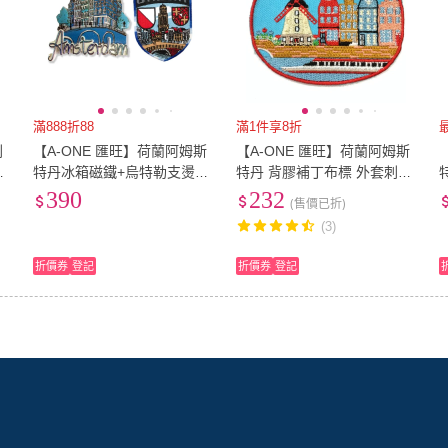
滿888折88
滿1件享8折
刺
【A-ONE 匯旺】荷蘭阿姆斯
【A-ONE 匯旺】荷蘭阿姆斯
刺
特丹冰箱磁鐵+烏特勒支燙貼
特丹 背膠補丁布標 外套刺繡
2件組伴手禮物 出國紀念磁
背膠補丁 袖標 布標 布貼 補
390
232
(售價已折)
鐵(C232+115)
丁 貼布繡(NO.440)
(3)
折價券
登記
折價券
登記