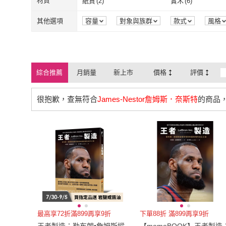
US7
(
1
)
US7.5
(
1
)
材質
紙質
(
2
)
實木
(
6
)
momoBOOK
(
3
)
太雅
(
1
)
hosng 好森
(
2
)
US7
(
1
)
US7.5
(
1
)
S
(
1
)
M
(
2
)
紙質
(
2
)
實木
(
6
)
真皮
(
1
)
其他選項
容量
對象與族群
款式
風格
hosng 好森
(
2
)
S
(
1
)
M
(
2
)
23cm
(
1
)
23.5cm
(
1
)
真皮
(
1
)
23cm
(
1
)
23.5cm
(
1
)
EU36
(
1
)
EU37
(
1
)
綜合推薦
月銷量
新上市
價格
評價
EU36
(
1
)
EU37
(
1
)
36
(
1
)
很抱歉，查無符合
James-Nestor詹姆斯．奈斯特
的商品
36
(
1
)
最高享72折滿899再享9折
下單88折 滿899再享9折