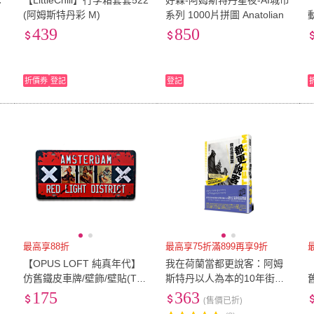
：
【LittleChili】行李箱套套522
好森-阿姆斯特丹星夜-AI城市
制
(阿姆斯特丹彩 M)
系列 1000片拼圖 Anatolian
439
850
折價券
登記
登記
最高享88折
最高享75折滿899再享9折
【OPUS LOFT 純真年代】
我在荷蘭當都更說客：阿姆
｜
仿舊鐵皮車牌/壁飾/壁貼(TP-
斯特丹以人為本的10年街區
104阿姆斯特丹)
再生筆記
175
363
(售價已折)