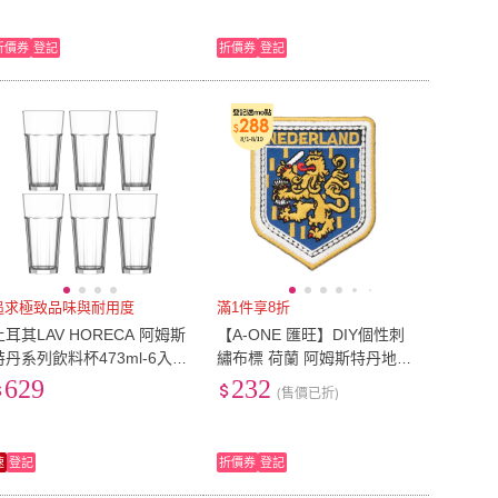
折價券
登記
折價券
登記
追求極致品味與耐用度
滿1件享8折
土耳其LAV HORECA 阿姆斯
【A-ONE 匯旺】DIY個性刺
特丹系列飲料杯473ml-6入組
繡布標 荷蘭 阿姆斯特丹地標
(直身玻璃杯、水杯、紅茶杯)
裝飾貼 繡片貼 刺繡布貼 立
629
232
(售價已折)
體繡片貼(No.110)
速
登記
折價券
登記