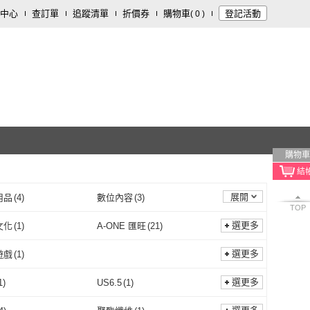
中心
查訂單
追蹤清單
折價券
購物車
登記活動
(
0
)
購物車
展開
用品
(
4
)
數位內容
(
3
)
TOP
選更多
文化
(
1
)
A-ONE 匯旺
(
21
)
三采文化
(
1
)
A-ONE 匯旺
(
21
)
工坊
(
1
)
時報文化
(
1
)
選更多
遊戲
(
1
)
心靈工坊
(
1
)
時報文化
(
1
)
文化
(
1
)
方言文化
(
1
)
牌卡遊戲
(
1
)
選更多
1
)
US6.5
(
1
)
橡實文化
(
1
)
方言文化
(
1
)
唯爾
(
1
)
明白
(
1
)
US6
(
1
)
US6.5
(
1
)