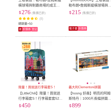
王者製造：勒布朗•詹姆斯縱
【momoBOOK】王者製造
橫球場與制霸商場的成王之
勒布朗•詹姆斯縱橫球場與
道（隨書附贈勒布朗「王者
霸商場的成王之道(電子書)
276
215
(售價已折)
(售價已折)
降臨」書衣海報）
(8)
總銷量>50
電子書
折價券
速
折價券
登記
限量！買就送行李箱套S！
義大利Clementoni拼圖
【LittleChili】限量！買就送
【hosng 好森】明亮的阿姆
行李箱套S！行李箱套套522
斯特丹｜1000片長幅拼圖
(阿姆斯特丹彩 M)
義大利 Clementoni
450
899