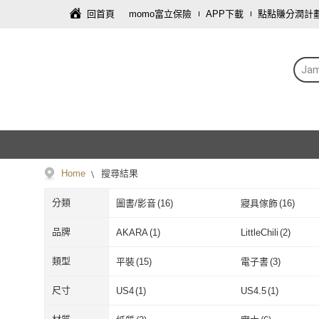
回首頁
momo富立保險
APP下載
點點賺分潤計
Ja
Home
搜尋結果
分類
圖書/影音
(
16
)
寢具傢飾
(
16
)
服裝內著
(
2
)
旅遊行程/用品
(
2
)
品牌
AKARA
(
1
)
LittleChili
(
2
)
AKARA
(
1
)
LittleChili
(
2
)
ecco
(
1
)
OPUS LOFT 純
類型
平裝
(
15
)
電子書
(
3
)
ecco
(
1
)
OPUS LOF
好人
(
2
)
野人
(
1
)
平裝
(
15
)
電子書
(
3
)
尺寸
US4
(
1
)
US4.5
(
1
)
好人
(
2
)
野人
(
1
)
momoBOOK
(
3
)
太雅
(
1
)
US4
(
1
)
US4.5
(
1
)