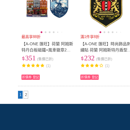
最高享88折
滿1件享8折
【A-ONE 匯旺】荷蘭 阿姆斯
【A-ONE 匯旺】時尚飾品
特丹白板磁鐵+風車徽章2件
繡貼 荷蘭 阿姆斯特丹盾型
組彩色磁鐵 冰箱磁鐵 白板磁
繡徽章 臂章布標 刺繡 立裝
351
232
(售價已折)
(售價已折)
鐵(C93+88)
飾貼 繡片貼(No.045)
(1)
(1)
折價券
登記
折價券
登記
1
2