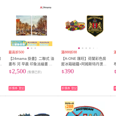
最高折500
滿888折88
繡
【24mama 掛畫】二聯式 油
【A-ONE 匯旺】荷蘭彩色房
Y
畫布 河 早晨 印象派繪畫 無
屋冰箱磁鐵+阿姆斯特丹燙布
框畫-30x40cm(阿姆斯特丹)
貼2件組伴手禮物(C92+45)
2,500
390
(售價已折)
章
折價券
登記
折價券
登記