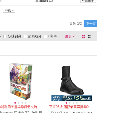
1
)
US9.5
(
1
)
選更多
4
)
聚酯纖維
(
1
)
愛思唯爾
(
1
)
明白
(
1
)
US9
(
1
)
US9.5
(
1
)
1
)
22.5cm
(
1
)
玻璃
(
4
)
聚酯纖維
(
1
)
季節
2XL
(
1
)
22.5cm
(
1
)
(
1
)
EU35
(
1
)
頁數
1
/
2
下一頁
25cm
(
1
)
EU35
(
1
)
(
1
)
24吋
(
2
)
券
快速到貨
超商取貨
0利率
展開
棋
條
EU40
(
1
)
24吋
(
2
)
品有量
有影片
電視購物
盤
列
到付款
超商付款
5
式
式
以上
1
及以上
你將利用圖畫與隊員們交流
下單95折 滿額最高再折400