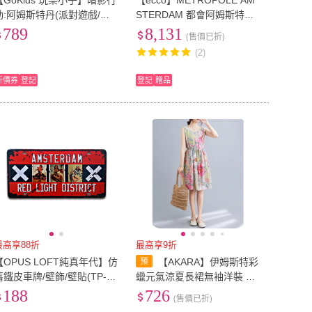
【GoKids 玩樂小子】暗影行
【ecco】METROPOLE AM
動:阿姆斯特丹(派對遊戲/中
STERDAM 都會阿姆斯特丹
文版)
皮革中筒靴 女鞋(黑色 22208
789
8,131
(售價已折)
351052)
(2)
折價券
登記
登記
贈品
最高享88折
最高享9折
【OPUS LOFT純真年代】仿
【AKARA】伊姆斯特彩
舊鐵皮車牌/壁飾/壁貼(TP-10
蠟元氣涼夏長裙無袖洋裝 中
4阿姆斯特丹)
大尺碼 M-2XL/12
188
726
(售價已折)