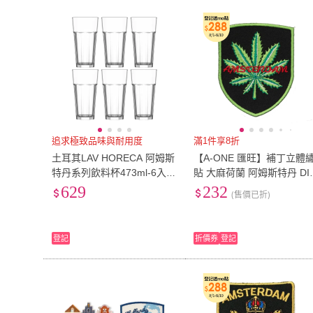
追求極致品味與耐用度
滿1件享8折
土耳其LAV HORECA 阿姆斯
【A-ONE 匯旺】補丁立體
特丹系列飲料杯473ml-6入組
貼 大麻荷蘭 阿姆斯特丹 DI
(直身玻璃杯、水杯、紅茶杯)
胸章 徽章 裝飾貼 布章 臂章
629
232
(售價已折)
燙 刺(No.107)
登記
折價券
登記