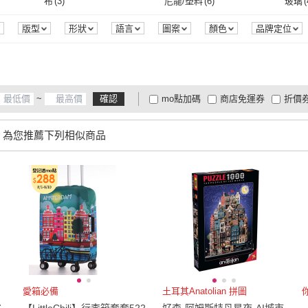
US8
(
1
)
US8.5
(
1
)
US9
(
布
(
3
)
尼龍/塑料
(
6
)
玻璃
(
堡壘文化
(
1
)
GoKids 玩樂小子
(
1
)
US8
(
1
)
US8.5
(
1
)
L
(
2
)
XL
(
2
)
2XL
(
布
(
3
)
尼龍/塑料
(
6
)
版型
形狀
語言
圖案
顏色
品牌定位
L
(
2
)
XL
(
2
)
24cm
(
1
)
24.5cm
(
1
)
25cm
24cm
(
1
)
24.5cm
(
1
)
EU38
(
1
)
EU39
(
1
)
EU40
~
確認
mo點加碼
商店免運券
折價
EU38
(
1
)
EU39
(
1
)
大家電安心配
大家電快配
商
低溫宅配
定期配/分次配
貨
，為您推薦下列相似商品
4
及以上
3
及以上
2
及
愛箱必備
土耳其Anatolian 拼圖