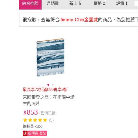
綜合推薦
月銷量
新上市
價格
評價
很抱歉，查無符合
Jimmy-Chin金國威
的商品，為您推薦
最高享72折滿899再享9折
來回攀登之間：在極限中誕
生的照片
853
(售價已折)
(5)
總銷量>100
速
折價券
登記