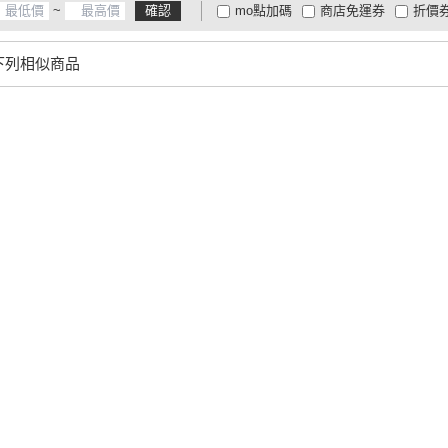
~
確認
mo點加碼
商店免運券
折價
大家電安心配
大家電快配
商
低溫宅配
定期配/分次配
貨
下列相似商品
4
及以上
3
及以上
2
及