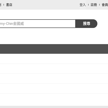
劃
書店
登入
註冊
會員
mmy-Chin金國威
搜尋
取消
取消