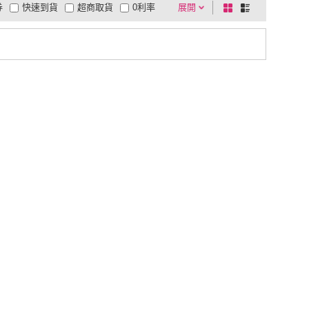
券
快速到貨
超商取貨
0利率
展開
棋
條
品有量
有影片
電視購物
盤
列
到付款
超商付款
5
式
式
以上
1
及以上