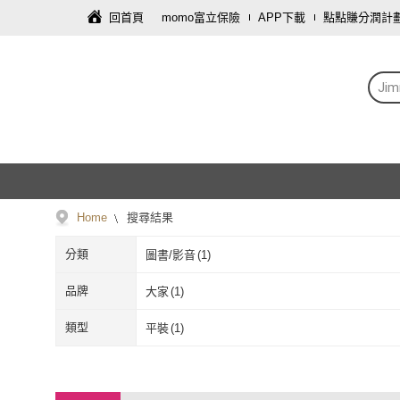
回首頁
momo富立保險
APP下載
點點賺分潤計
Ji
Home
搜尋結果
分類
圖書/影音
(
1
)
品牌
大家
(
1
)
大家
(
1
)
類型
平裝
(
1
)
平裝
(
1
)