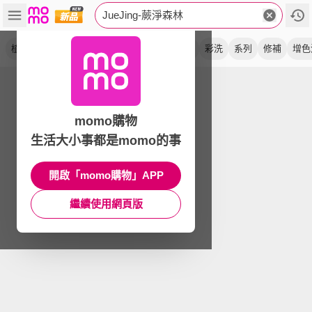
JueJing-蕨淨森林
植萃
洗髮露
氨基酸
菁華
髮膜
瞬效
彩洗
系列
修補
增色
momo購物
生活大小事都是momo的事
開啟「momo購物」APP
繼續使用網頁版