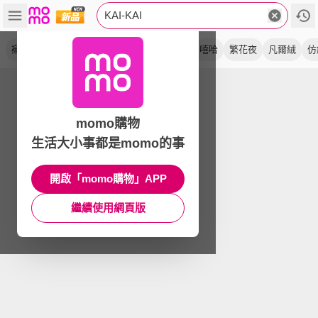
KAI-KAI
襯衫
鈦鋼
長袖
古巴
藍染
天絲麻
嘻哈
繁花夜
凡爾絨
仿
momo購物
生活大小事都是momo的事
開啟「momo購物」APP
繼續使用網頁版