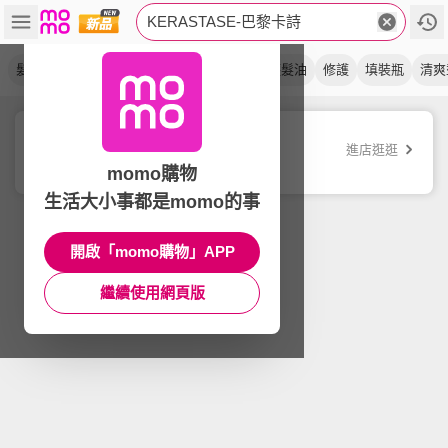
KERASTASE-巴黎卡詩
髮浴
養髮
抗躁
蓬鬆
髮膜
柔順
護髮油
修護
填裝瓶
清爽
KERASTASE 巴黎卡詩
進店逛逛
品牌旗艦店
momo購物
生活大小事都是momo的事
開啟「momo購物」APP
繼續使用網頁版