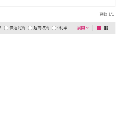
頁數
1
/
1
券
快速到貨
超商取貨
0利率
展開
棋
條
品有量
有影片
電視購物
盤
列
到付款
超商付款
5
式
式
以上
1
及以上