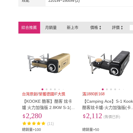
效能
2201W~2800W
(
2
)
2201W~2800W
(
2
)
綜合推薦
月銷量
新上市
價格
評價
台灣原創/榮獲德國IF大獎
滿1880折168
【KOOKE 酷客】酷客 炫卡
【Camping Ace】S-1 Koo
爐 火力加強版 2.8KW S-1(卡
酷客炫卡爐-火力加強版(卡
式爐 登山 露營 瓦斯爐)
爐 炊具 爐具 圍爐火鍋)
2,280
2,112
(售價已折)
(11)
總銷量>100
總銷量>50