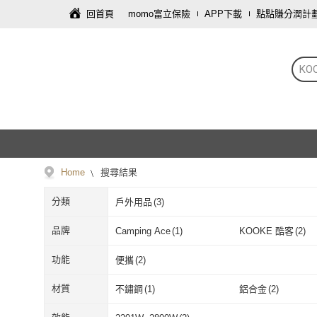
回首頁
momo富立保險
APP下載
點點賺分潤計
KO
Home
搜尋結果
分類
戶外用品
(
3
)
品牌
Camping Ace
(
1
)
KOOKE 酷客
(
2
)
Camping Ace
(
1
)
KOOKE 酷客
功能
便攜
(
2
)
便攜
(
2
)
材質
不鏽鋼
(
1
)
鋁合金
(
2
)
不鏽鋼
(
1
)
鋁合金
(
2
)