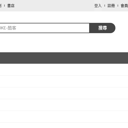
劃
書店
登入
註冊
會員
OKE-酷客
搜尋
取消
取消
(
2
)
取消
取消