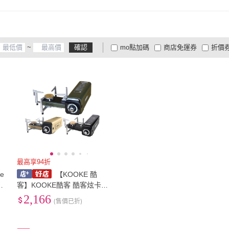
~
確認
mo點加碼
商店免運券
折價
大家電安心配
大家電快配
商
低溫宅配
定期配/分次配
貨
4
及以上
3
及以上
2
及
最高享94折
ke
【KOOKE 酷
式
客】KOOKE酷客 酷客炫卡爐
S-1 3色 悠遊戶外
2,166
(售價已折)