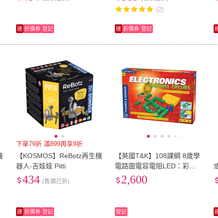
(2)
速
折價券
登記
速
折價券
登記
下單79折 滿899再享9折
機
【KOSMOS】ReBotz再生機
【英國T&K】108課綱 8歲學
器人-吉娃娃 Pitti
電路圖電容電阻LED：彩色
電路積木(615819-Electronic
434
2,600
(售價已折)
s:Learning Circuits)
2
速
折價券
登記
登記