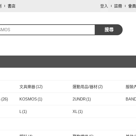
劃
書店
登入
註冊
會員
SMOS
搜尋
文具樂器
(
12
)
運動用品/器材
(
2
)
服裝
取消
s
(
26
)
KOSMOS
(
1
)
2UNDR
(
1
)
BAN
取消
smos
(
26
)
KOSMOS
(
1
)
2UNDR
(
1
)
L
(
1
)
XL
(
1
)
取消
L
(
1
)
XL
(
1
)
取消