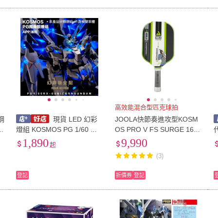
高效能混合型匹克球拍
鋼
現貨 LED 幻彩
JOOLA快節奏進攻型KOSM
O
燈組 KOSMOS PG 1/60 獨
OS PRO V FS SURGE 16m
角獸鋼彈 完美獨角獸 報喪女
m匹克球拍綠(600577)
1
1,890
9,990
起
妖 最終決戰 三盾 鳳凰
(3)
登記
折價券
登記