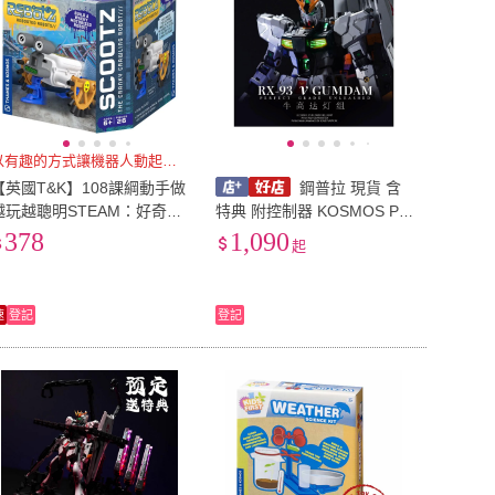
以有趣的方式讓機器人動起來！
【英國T&K】108課綱動手做
鋼普拉 現貨 含
越玩越聰明STEAM：好奇爬
特典 附控制器 KOSMOS PG
行機器人史考茨 REBOTZ Sc
U 1/60 RX-93 v鋼 牛鋼彈幻
378
1,090
起
otz(552001)
彩燈組 燈光模組 支援自訂
速
登記
登記