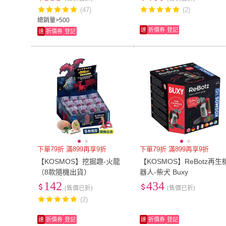
(47)
(2)
總銷量>500
速
折價券
登記
速
折價券
登記
下單79折 滿899再享9折
下單79折 滿899再享9折
【KOSMOS】挖掘趣-火龍
【KOSMOS】ReBotz再生
（8款隨機出貨）
器人-柴犬 Buxy
142
434
(售價已折)
(售價已折)
(2)
速
折價券
登記
速
折價券
登記