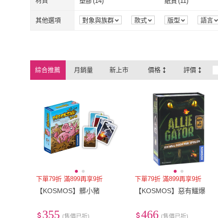
材質
塑膠
(
14
)
紙質
(
11
)
塑膠
(
14
)
紙質
(
11
)
聚酯纖維
(
1
)
其他選項
對象與族群
款式
版型
語言
聚酯纖維
(
1
)
綜合推薦
月銷量
新上市
價格
評價
下單79折 滿899再享9折
下單79折 滿899再享9折
【KOSMOS】髒小豬
【KOSMOS】惡有鱷爆
355
466
(售價已折)
(售價已折)