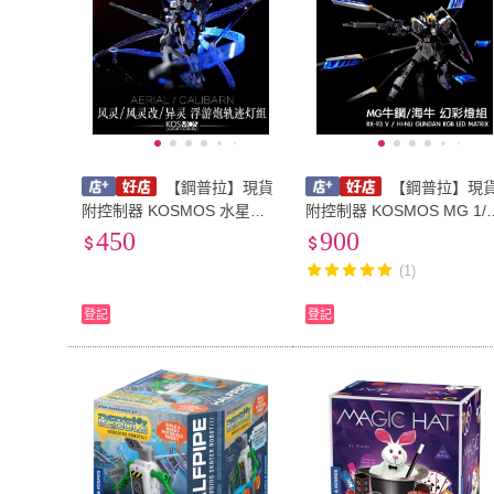
【鋼普拉】現貨
【鋼普拉】現
附控制器 KOSMOS 水星的
附控制器 KOSMOS MG 1/
魔女 HG 風靈 修改型 異靈
00 RX-93 V 牛鋼 海牛 通用
450
900
浮游砲軌跡燈組 30分鐘系列
款 浮游砲燈組 燈光模組 套
(1)
燈光模組
件
登記
登記