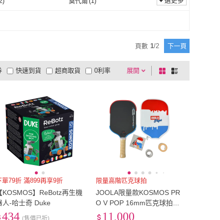
選更多
2
)
莫代爾
(
1
)
其他
(
2
)
莫代爾
(
1
)
頁數
1
/
2
下一頁
券
快速到貨
超商取貨
0利率
展開
棋
條
品有量
有影片
電視購物
盤
列
到付款
超商付款
5
式
式
以上
1
及以上
下單79折 滿899再享9折
限量高階匹克球拍
【KOSMOS】ReBotz再生機
JOOLA限量款KOSMOS PR
器人-哈士奇 Duke
O V POP 16mm匹克球拍夏
日冰淇淋(601067)
434
11,000
(售價已折)