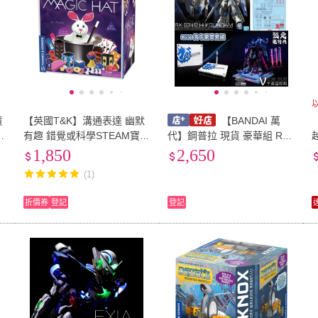
貨
【英國T&K】溝通表達 幽默
【BANDAI 萬
1
有趣 錯覺或科學STEAM寶
代】鋼普拉 現貨 豪華組 RG
盒：6歲變35個魔術：魔法帽
1/144 #36 Hi-v 海牛 + KOS
1,850
2,650
(680282-Magic Hat)
MOS 浮游砲燈組 +雪焰水貼
o
(1)
+星創坊 地台
折價券
登記
登記