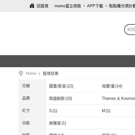
回首頁
momo富立保險
APP下載
點點賺分潤計
KO
Home
搜尋結果
分類
圖書/影音
(
22
)
母嬰/童
(
14
)
品牌
和誼創新
(
10
)
Thames & Kosmo
和誼創新
(
10
)
Thames & Ko
尺寸
S
(
1
)
M
(
1
)
S
(
1
)
M
(
1
)
功能
無聲音
(
1
)
無聲音
(
1
)