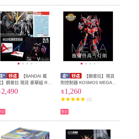
【BANDAI 萬
【鋼普拉】現貨
代】鋼普拉 現貨 豪華組 RG
附控制器 KOSMOS MEGA
/144 #32 v鋼 牛鋼 + KOSM
1/48 RX-0 UNICRON GUND
2,490
1,260
OS 浮游砲燈組 +雪焰水貼 +
AM 獨角獸鋼彈 燈光模組
(1)
星創坊 地台
登記
登記