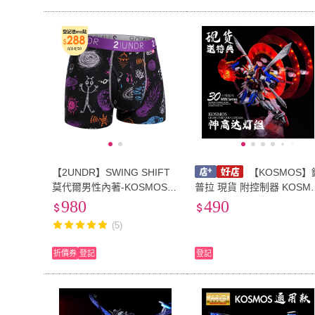
【2UNDR】SWING SHIFT
【KOSMOS】
莫代爾男性內著-KOSMOS(3
普拉 現貨 附控制器 KOSM
吋)
S RG 1/144 #37 神鋼彈 神
980
490
威鋼彈 LED燈 30分鐘系列
(5)
燈光模組
折價券
登記
登記