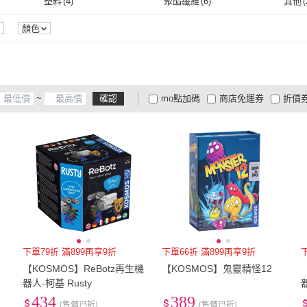
塑料
(
4
)
聚酯纖維
(
6
)
其他
(
塑料
(
4
)
聚酯纖維
(
6
)
顏色
~
確認
mo點加碼
商店免運券
折價
大家電安心配
大家電快配
商
低溫宅配
定期配/分次配
貨
4
及以上
3
及以上
2
及
下單79折 滿899再享9折
下單66折 滿899再享9折
【KOSMOS】ReBotz再生機
【KOSMOS】鬼靈精怪12
器人-柯基 Rusty
434
389
(售價已折)
(售價已折)