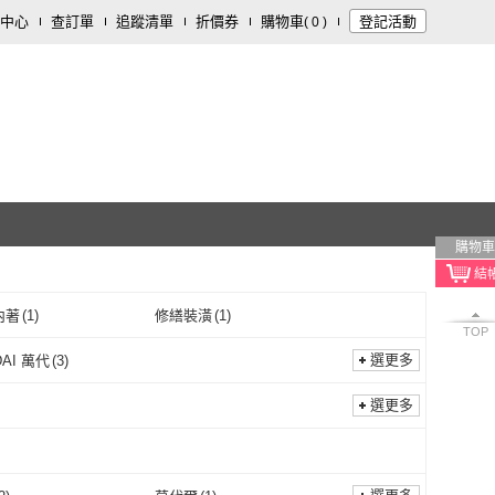
中心
查訂單
追蹤清單
折價券
購物車
登記活動
(
0
)
購物車
內著
(
1
)
修繕裝潢
(
1
)
TOP
選更多
DAI 萬代
(
3
)
BANDAI 萬代
(
3
)
選更多