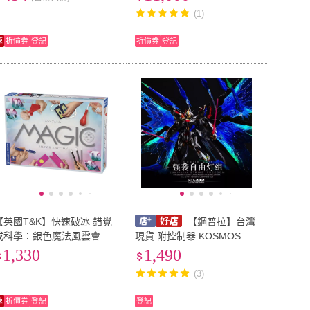
(1)
速
折價券
登記
折價券
登記
【英國T&K】快速破冰 錯覺
【鋼普拉】台灣
或科學：銀色魔法風雲會：
現貨 附控制器 KOSMOS M
讓人驚呆的100個魔術(6982
GEX 1/100 攻擊自由鋼彈 幻
1,330
1,490
5-Magic Silver Edition)
彩燈組 附特典 金屬名牌 LED
(3)
七彩
速
折價券
登記
登記