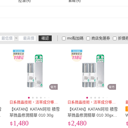
控油
(
4
)
緊緻
(
4
)
控油
(
4
)
緊緻
(
4
)
~
確認
mo點加碼
商店免運券
折價
大家電安心配
大家電快配
商
低溫宅配
定期配/分次配
貨
4
及以上
3
及以上
2
及
日系微晶技術，活萃成分導入肌底
日系微晶技術，活萃成分導入肌底
雪
【KATAN】KATAN珂坦 積雪
【KATAN】KATAN珂坦 積雪
草微晶修潤精華 010 30g
草微晶修潤精華 010 30gx2
W
入
w
1,480
2,480