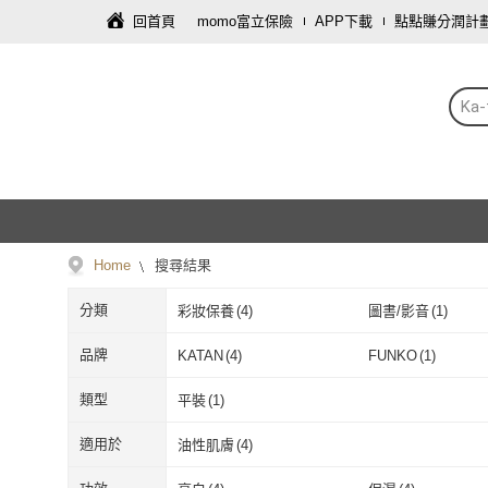
回首頁
momo富立保險
APP下載
點點賺分潤計
Ka-
Home
搜尋結果
分類
彩妝保養
(
4
)
圖書/影音
(
1
)
品牌
KATAN
(
4
)
FUNKO
(
1
)
KATAN
(
4
)
FUNKO
(
1
)
類型
平裝
(
1
)
平裝
(
1
)
適用於
油性肌膚
(
4
)
油性肌膚
(
4
)