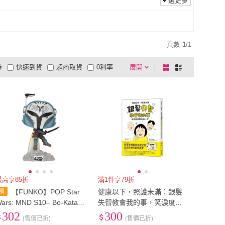
選更多
頁數
1
/
1
券
快速到貨
超商取貨
0利率
展開
棋
條
品有量
有影片
電視購物
盤
列
到付款
超商付款
5
式
式
以上
1
及以上
最高享85折
滿1件享79折
【FUNKO】POP Star
健康以下，照護未滿：銀髮
ars: MND S10– Bo-Katan
失智教會我的事，笑淚度過
/Darksaber☆
愛的每一天
302
300
(售價已折)
(售價已折)