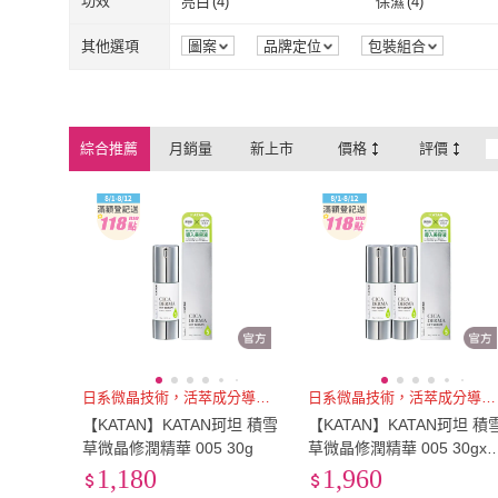
功效
亮白
(
4
)
保濕
(
4
)
亮白
(
4
)
保濕
(
4
)
其他選項
圖案
品牌定位
包裝組合
綜合推薦
月銷量
新上市
價格
評價
日系微晶技術，活萃成分導入肌底
日系微晶技術，活萃成分導入肌底
【KATAN】KATAN珂坦 積雪
【KATAN】KATAN珂坦 積
草微晶修潤精華 005 30g
草微晶修潤精華 005 30gx2
入
1,180
1,960