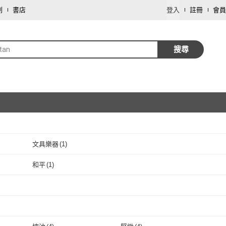
劃
書店
登入
註冊
會員
tan
搜尋
文具樂器
(
1
)
取消
和平
(
1
)
取消
和平
(
1
)
取消
取消