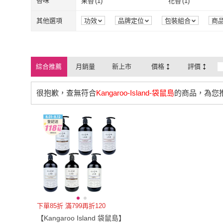
香味
果香
(
1
)
花香
(
1
)
果香
(
1
)
花香
(
1
)
其他選項
功效
品牌定位
包裝組合
商
綜合推薦
月銷量
新上市
價格
評價
很抱歉，查無符合
Kangaroo-Island-袋鼠島
的商品，為您
下單85折 滿799再折120
【Kangaroo Island 袋鼠島】