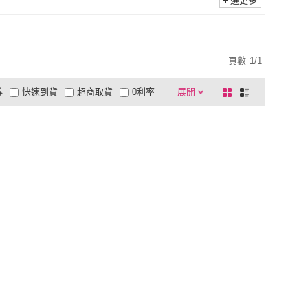
選更多
頁數
1
/
1
券
快速到貨
超商取貨
0利率
展開
棋
條
品有量
有影片
電視購物
盤
列
到付款
超商付款
5
式
式
以上
1
及以上