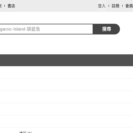
劃
書店
登入
註冊
會員
ngaroo-Island-袋鼠島
搜尋
取消
取消
取消
取消