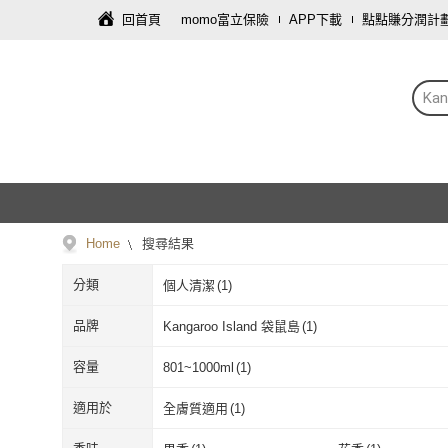
回首頁
momo富立保險
APP下載
點點賺分潤計
Ka
Home
搜尋結果
分類
個人清潔
(
1
)
品牌
Kangaroo Island 袋鼠島
(
1
)
Kangaroo Island 袋鼠島
(
1
)
容量
801~1000ml
(
1
)
801~1000ml
(
1
)
適用於
全膚質適用
(
1
)
全膚質適用
(
1
)