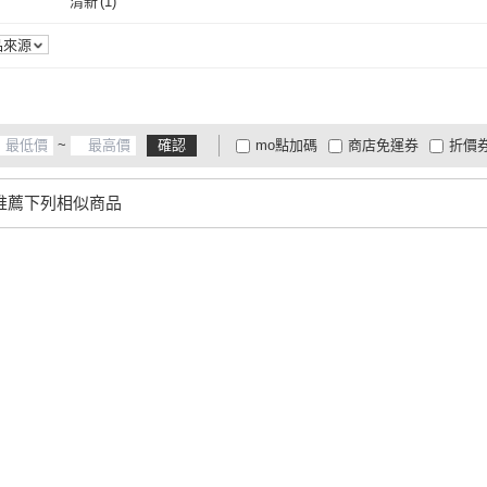
清新
(
1
)
清新
(
1
)
品來源
~
確認
mo點加碼
商店免運券
折價
大家電安心配
大家電快配
商
低溫宅配
定期配/分次配
貨
推薦下列相似商品
4
及以上
3
及以上
2
及