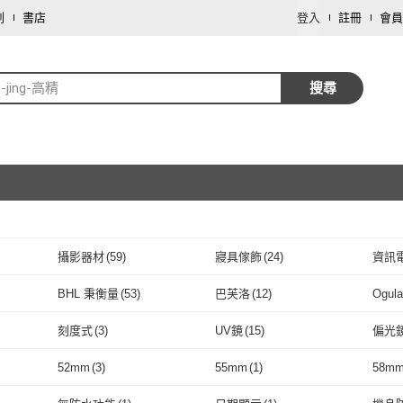
劃
書店
登入
註冊
會員
-jing-高精
搜尋
攝影器材
(
59
)
寢具傢飾
(
24
)
資訊
取消
彩妝保養
(
9
)
文具樂器
(
7
)
傢俱
(
BHL 秉衡量
(
53
)
巴芙洛
(
12
)
Ogul
取消
服裝內著
(
3
)
圖書/影音
(
3
)
戶外
BHL 秉衡量
(
53
)
巴芙洛
(
12
)
MHW-3BOMBER
(
1
)
IDREES 伊德萊斯
(
5
)
Wsen
刻度式
(
3
)
UV鏡
(
15
)
偏光
數位內容
(
2
)
園藝
(
1
)
藝術
MHW-3BOMBER
(
1
)
IDREES 伊德萊斯
取消
(
5
)
(
10
)
WORX 威克士
(
1
)
Dep
(
3
)
KIN
刻度式
(
3
)
UV鏡
(
15
)
穿桿式
(
10
)
軌道式
(
1
)
有線
(
52mm
(
3
)
55mm
(
1
)
58m
鋒愛華
(
10
)
WORX 威克士
(
1
)
Dep
(
3
)
際
(
1
)
Time Leisure 品閒
(
1
)
Nil
(
6
)
歐德
穿桿式
(
10
)
軌道式
取消
(
1
)
刀
(
7
)
刀具組
(
3
)
平裝
(
3
)
電子
52mm
(
3
)
55mm
(
1
)