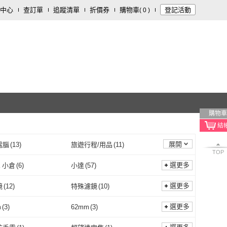
中心
查訂單
追蹤清單
折價券
購物車
登記活動
(
0
)
購物車
展開
電腦
(
13
)
旅遊行程/用品
(
11
)
TOP
5
)
運動用品/器材
(
5
)
選更多
a 小倉
(
6
)
小達
(
57
)
用品
(
3
)
寵物
(
3
)
Ogula 小倉
(
6
)
小達
(
57
)
sor
(
4
)
速霸
(
2
)
選更多
鏡
(
12
)
特殊濾鏡
(
10
)
開運/宗教
(
1
)
Wsensor
(
4
)
速霸
(
2
)
G TONY 金統立
(
21
)
Phrozen
(
4
)
偏光鏡
(
12
)
特殊濾鏡
(
10
)
5
)
無線
(
4
)
選更多
m
(
3
)
62mm
(
3
)
KING TONY 金統立
(
21
)
Phrozen
(
4
)
沐
(
3
)
森森機具
(
2
)
有線
(
5
)
無線
(
4
)
書
(
2
)
一般插頭式
(
3
)
58mm
(
3
)
62mm
(
3
)