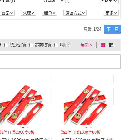
m
(
2
)
95mm
(
4
)
選更多
防手震
(
1
)
超望遠定焦
(
1
)
歐德沐
(
3
)
森森機具
(
2
)
um 銳龍
(
3
)
PLUSIEURS
(
1
)
電子書
(
2
)
一般插頭式
(
3
)
8V
(
1
)
86mm
(
2
)
95mm
(
4
)
cm以上
(
1
)
M
(
3
)
機身防手震
(
1
)
超望遠定焦
(
1
)
圖案
來源
顏色
組裝方式
Velium 銳龍
(
3
)
PLUSIEURS
(
1
)
ace
(
24
)
FAJI
(
3
)
5V
(
1
)
8V
(
1
)
型
(
2
)
自動
(
1
)
241cm以上
(
1
)
M
(
3
)
~34cm
(
3
)
1米以下
(
4
)
頁數
1
/
24
下一頁
Marsace
(
24
)
FAJI
(
3
)
2
)
DELIXI
(
1
)
家用型
(
2
)
自動
(
1
)
螢幕
(
1
)
無老師加持
(
1
)
30cm~34cm
(
3
)
1米以下
(
4
)
cm以下
(
2
)
15~30cm
(
1
)
券
快速到貨
超商取貨
0利率
展開
棋
條
禾統
(
2
)
DELIXI
(
1
)
EDTLER 施德樓
(
3
)
百獅
(
2
)
翻轉螢幕
(
1
)
無老師加持
(
1
)
寬59cm以下
(
2
)
15~30cm
(
1
)
2呎
(
1
)
品有量
有影片
電視購物
盤
列
到付款
超商付款
5
式
式
STAEDTLER 施德樓
(
3
)
百獅
(
2
)
1呎-2呎
(
1
)
以上
1
及以上
滿1件且滿2000享8折
滿1件且滿1000享88折