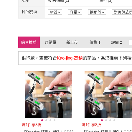
67mm
(
3
)
72mm
(
4
)
功能
WIFI傳輸
(
1
)
其他
(
3
)
kingkong
(
3
)
Gigastone 
YOLU
(
2
)
BSIDE
(
3
)
藍芽
(
3
)
主廚刀/三德刀
電池式
(
1
)
抽象畫
(
2
)
67mm
(
3
)
72mm
(
4
)
105mm
(
1
)
165cm以下
(
4
)
WIFI傳輸
(
1
)
其他
(
3
)
支援Type C
(
1
)
USB埠
(
1
)
其他選項
材質
容量
適用於
對象與族
品牌定位
包裝組合
荷重
解
YOLU
(
2
)
BSIDE
(
3
)
ANTIAN
(
3
)
AHOYE
(
5
)
電池式
(
1
)
抽象畫
(
2
)
110V
(
1
)
直立
(
3
)
105mm
(
1
)
165cm以下
(
4
)
L
(
3
)
XL
(
3
)
支援Type C
(
1
)
USB埠
(
1
)
ANTIAN
(
3
)
AHOYE
(
5
)
ASSARI
(
3
)
Klova
(
1
)
110V
(
1
)
直立
(
3
)
其他
(
1
)
固體
(
1
)
L
(
3
)
XL
(
3
)
單人加大3.5尺
(
1
)
雙人
(
1
)
綜合推薦
月銷量
新上市
價格
評價
ASSARI
(
3
)
Klova
(
1
)
LIFE SHOP
(
1
)
Dr.AV 聖岡科技
(
1
)
其他
(
1
)
固體
(
1
)
單人加大3.5尺
(
1
)
雙人
(
1
)
25600以上
(
1
)
175cm以上
(
1
)
很抱歉，查無符合
Kao-jing-高精
的商品，為您推薦下列相
LIFE SHOP
(
1
)
Dr.AV 聖岡科
SUNLY
(
1
)
HANLIN
(
2
)
25600以上
(
1
)
175cm以上
(
1
)
SUNLY
(
1
)
HANLIN
(
2
)
滿1件享8折
滿1件享8折