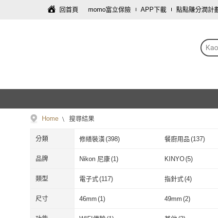
回首頁
momo富立保險
APP下載
點點賺分潤計
Kao
Home
搜尋結果
分類
修繕裝潢
(
398
)
餐廚用品
(
137
)
家電
(
10
)
保健食品/用品
(
10
)
品牌
Nikon 尼康
(
1
)
KINYO
(
5
)
車類
(
5
)
飾品配件
(
4
)
Nikon 尼康
(
1
)
KINYO
(
5
)
HIOKI
(
1
)
HOBON
(
9
)
類型
電子式
(
117
)
指針式
(
4
)
手機
(
2
)
母嬰/童
(
2
)
HIOKI
(
1
)
HOBON
(
9
)
Teful
(
2
)
FOREVER 鋒愛華
電子式
(
117
)
指針式
(
4
)
黏貼式
(
2
)
掛扣式
(
1
)
尺寸
46mm
(
1
)
49mm
(
2
)
Teful
(
2
)
FOREVER 
kingkong
(
3
)
Gigastone 立達國
黏貼式
(
2
)
掛扣式
(
1
)
藍芽
(
3
)
主廚刀/三德刀/切
46mm
(
1
)
49mm
(
2
)