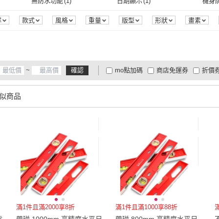
77mm
(
3
)
82mm
(
7
)
86m
無防水功能
(
1
)
日期顯示
(
1
)
機身
立達國際
(
1
)
Time Leisure 品閒
(
1
)
Nil
(
6
)
小米
(
2
)
CHOZEN
(
3
)
Veli
/切刀
(
7
)
刀具組
(
3
)
平裝
(
3
)
花卉畫
(
1
)
油畫
(
1
)
5V
(
1
)
77mm
(
3
)
82mm
(
7
)
166-180cm
(
5
)
181-210cm
(
3
)
241
無防水功能
(
1
)
日期顯示
(
1
)
群
款式
風格
重量
版型
形狀
畫素
析度
保固期
效能
季節
小米
(
2
)
CHOZEN
(
3
)
DREAMCATCHER
(
1
)
CAFEDE KONA
(
1
)
Mars
花卉畫
(
1
)
油畫
(
1
)
單色筆管
(
3
)
替芯
(
3
)
家用
166-180cm
(
5
)
181-210cm
(
3
)
2XL
(
3
)
16cm以下
(
3
)
30cm
DREAMCATCHER
(
1
)
CAFEDE KONA
(
1
)
SUNORO
(
2
)
Lumina 露蜜
(
3
)
禾統
(
單色筆管
(
3
)
替芯
(
3
)
全幅 / CMOS
(
1
)
可攜式
(
1
)
翻轉
2XL
(
3
)
16cm以下
(
3
)
雙人加大
(
1
)
0.25mm
(
3
)
寬59
~
確認
mo點加碼
商店免運券
折價
SUNORO
(
2
)
Lumina 露蜜
(
3
)
Clook 鹿客家居
(
1
)
COMET
(
3
)
STA
全幅 / CMOS
(
1
)
可攜式
(
1
)
雙人加大
(
1
)
0.25mm
(
3
)
其他
(
1
)
36mm-40mm
(
1
)
1呎-
大家電安心配
大家電快配
商
低溫宅配
定期配/分次配
貨
似商品
技
(
1
)
Clook 鹿客家居
(
1
)
COMET
(
3
)
其他
(
1
)
36mm-40mm
(
1
)
4
及以上
3
及以上
2
及
滿1件且滿2000享8折
滿1件且滿1000享88折