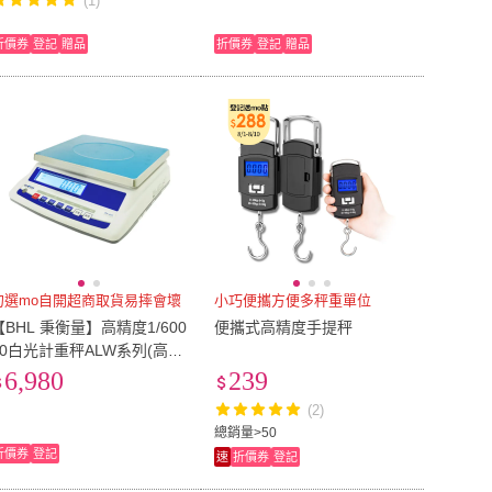
(1)
折價券
登記
贈品
折價券
登記
贈品
勿選mo自開超商取貨易摔會壞
小巧便攜方便多秤重單位
【BHL 秉衡量】高精度1/600
便攜式高精度手提秤
00白光計重秤ALW系列(高精
度電子秤/精密電子秤/ALW系
6,980
239
列)
(2)
總銷量>50
折價券
登記
速
折價券
登記