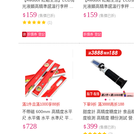
【Reddot 紅點生活】LCD背
【Reddot 紅點生活】LCD
光液顯高精準感溫行李秤 高
光液顯高精準感溫行李秤 
精準感溫｜行李秤｜手提秤
精準感溫｜行李秤｜手提秤
159
159
(售價已折)
(售價已折)
｜旅遊秤
｜旅遊秤
(1)
速
折價券
登記
折價券
登記
滿1件且滿1000享88折
下單9折 滿3888再折188
不帶磁 600mm 高精度水平
甜度計 高精度糖度計 食品
尺 水平儀 水平 水準尺 平衡
度檢測 高精度 糖份測試 營
尺(高精度裝修鑄重迷小型水
業用糖度計130-PSMA 糖份
728
399
(售價已折)
平尺)
測試 甜度計