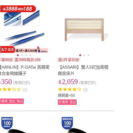
下單88折 滿3888再折188
滿1件享93折
【HANLIN】P-GATai 高精密
【ASSARI】雙人5尺加高精
鈦合金飛線鑷子
緻皮床片
350
2,059
(售價已折)
(售價已折)
(1)
(2)
總銷量>50
折價券
登記
贈品
折價券
登記