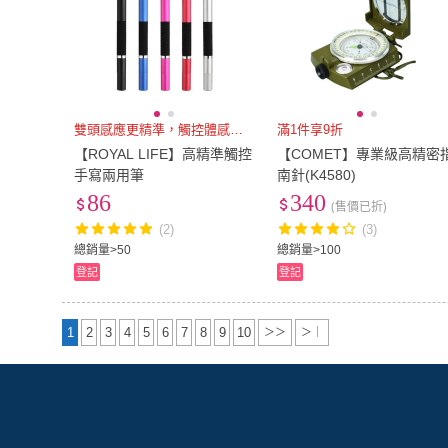
雙頭感應更精準，觸控體感更加
滿1件享9折
【ROYAL LIFE】高精準觸控
【COMET】專業級高精密
手寫兩用筆
南針(K4580)
86
340
(售價已折)
(2)
(3)
總銷量>50
總銷量>100
登記
登記
1
2
3
4
5
6
7
8
9
10
＞＞
＞｜