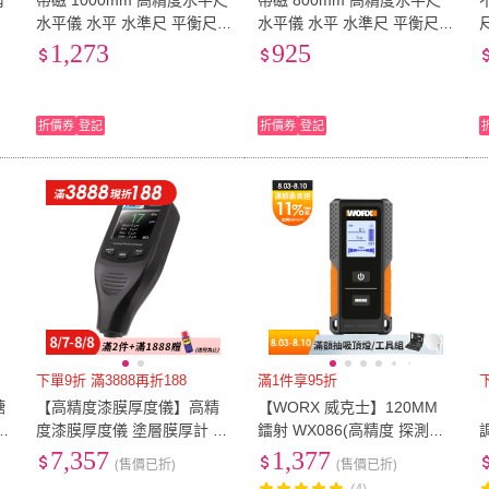
背
帶磁 1000mm 高精度水平尺
帶磁 800mm 高精度水平尺
高
水平儀 水平 水準尺 平衡尺
水平儀 水平 水準尺 平衡尺
(高精度裝修鑄重迷小型水平
(高精度裝修鑄重迷小型水平
1,273
925
尺)
尺)
折價券
登記
折價券
登記
下單9折 滿3888再折188
滿1件享95折
糖
【高精度漆膜厚度儀】高精
【WORX 威克士】120MM
度漆膜厚度儀 塗層膜厚計 漆
鐳射 WX086(高精度 探測儀
面檢測儀 油漆厚度檢測 汽車
牆體探測儀 高精度雷射儀 彩
7,357
1,377
(售價已折)
(售價已折)
烤漆(130-CM8806)
色屏 鋼筋探測儀)