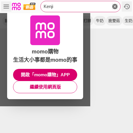
Kenji
餅乾
酵母
金黃
抹茶
起司
香蔥
蘇打餅
牛奶
脆雙菇
生奶
momo購物
生活大小事都是momo的事
開啟「momo購物」APP
繼續使用網頁版