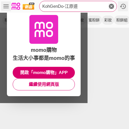
KohGenDo-江原道
粉底液
無瑕
粉嫩白
蜜桃白
柔肌
定妝
蜜粉餅
彩妝
粉餅組
momo購物
生活大小事都是momo的事
開啟「momo購物」APP
繼續使用網頁版