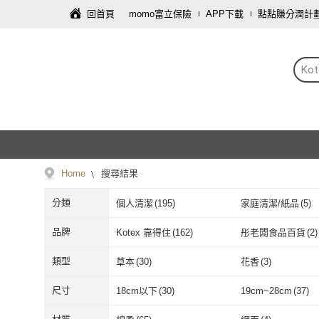
回首頁
momo富立保險
APP下載
點點賺分潤計
Ko
Home
搜尋結果
分類
個人清潔
(
195
)
家庭清潔/紙品
(
5
)
品牌
Kotex 靠得住
(
162
)
彤老闆食品百貨
(
2
)
Kotex 靠得住
(
162
)
彤老闆食品百
類型
草本
(
30
)
花香
(
3
)
草本
(
30
)
花香
(
3
)
尺寸
18cm以下
(
30
)
19cm~28cm
(
37
)
18cm以下
(
30
)
19cm~28cm
(