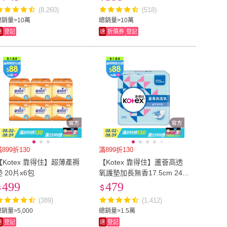
褲型衛生棉)
(8,260)
(518)
總銷量>10萬
總銷量>10萬
速
登記
速
折價券
登記
899折130
滿899折130
【Kotex 靠得住】超薄產褥
【Kotex 靠得住】蘆薈高透
墊 20片x6包
氧護墊加長無香17.5cm 24片
x24包/箱
499
479
(389)
(1,412)
銷量>5,000
總銷量>1.5萬
速
登記
速
登記