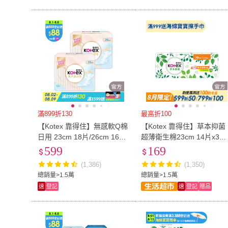
滿899折130
最高折100
【Kotex 靠得住】無感軟Q棉
【Kotex 靠得住】草本抑菌
日用 23cm 18片/26cm 16片/
超薄衛生棉23cm 14片x3包
28cm 15片 箱購10包(超薄/
28cm 12片x3包/35cm 8片x
599
169
無感自在/衛生棉)
包
(1,386)
(1,350)
總銷量>1.5萬
總銷量>1.5萬
速
登記
速
登記
贈品