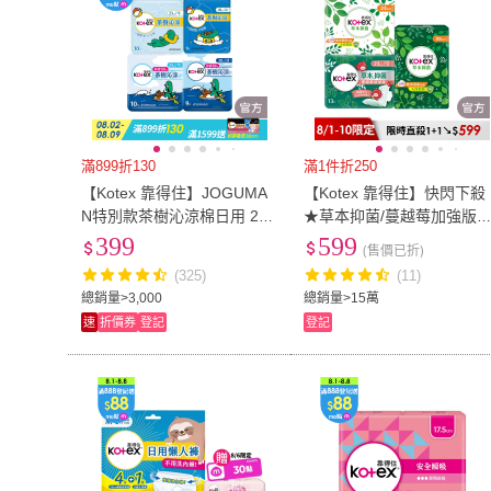
滿899折130
滿1件折250
【Kotex 靠得住】JOGUMA
【Kotex 靠得住】快閃下殺
N特別款茶樹沁涼棉日用 23c
★草本抑菌/蔓越莓加強版
m 10片x7包/28cm 9片x7包
(衛生棉/護墊/23-35cm/共1
399
599
(售價已折)
箱購任選(涼感衛生棉)
0-208片)
(325)
(11)
總銷量>3,000
總銷量>15萬
速
折價券
登記
登記