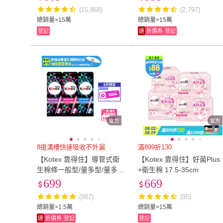
84-520片
蔓越莓加強版23cm/28cm 7
(15,868)
(2,797)
包
總銷量>15萬
總銷量>15萬
登記
速
折價券
登記
8道溝槽快速吸收不外漏
滿899折130
【Kotex 靠得住】導管式衛
【Kotex 靠得住】好菌Plus
生棉條一般型/量多型/量多加
+衛生棉 17.5-35cm
強 8支x6盒/箱
699
669
(887)
(95)
總銷量>1.5萬
總銷量>15萬
速
折價券
登記
登記