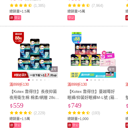
得住護墊任選 草本 涼感棉)
褲型M.L)2箱任選
(1,385)
(7,964)
總銷量>1.5萬
總銷量>5萬
速
登記
登記
滿899折130
滿899折130
滿
【Kotex 靠得住】長夜抑菌
【Kotex 靠得住】蔓越莓好
夜用衛生棉 棉柔/網層 28cm
眠褲/抑菌好眠褲M-L號 (箱購
168片/ 35cm 96片/ 41cm 56
28-32片)
559
749
片 任選
(2,229)
(193)
總銷量>1.5萬
總銷量>1,000
總
速
登記
速
登記