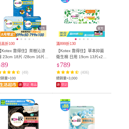
最高折100
滿899折130
【Kotex 靠得住】茶樹沁涼
【Kotex 靠得住】草本抑菌
 23cm 18片 /28cm 16片 /
衛生棉 日用 19cm 13片x24
5cm 10片 1包
包/箱
89
789
(49)
(406)
總銷量>100
總銷量>3,000
速
登記
贈品
速
登記