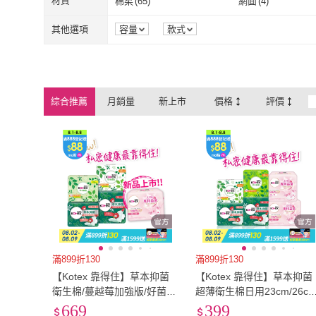
材質
棉柔
(
65
)
網面
(
4
)
棉柔
(
65
)
網面
(
4
)
其他選項
容量
款式
綜合推薦
月銷量
新上市
價格
評價
滿899折130
滿899折130
【Kotex 靠得住】草本抑菌
【Kotex 靠得住】草本抑菌
衛生棉/蔓越莓加強版/好菌Pl
超薄衛生棉日用23cm/26cm
us+衛生棉/護墊 17.5-35cm
28cm/35cm 8包 及草本抑
669
399