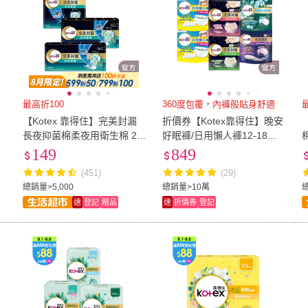
最高折100
360度包覆，內褲般貼身舒適
【Kotex 靠得住】完美封漏
折價券【Kotex靠得住】晚安
長夜抑菌棉柔夜用衛生棉 28
好眠褲/日用懶人褲12-18包
棉
6
cm 14片x3包/ 35cm 8片x3
(箱購/一般/抑菌/無痕絲綿/晚
3
149
849
包/組
安褲/褲型衛生棉)
(451)
(29)
總銷量>5,000
總銷量>10萬
速
登記
贈品
速
折價券
登記