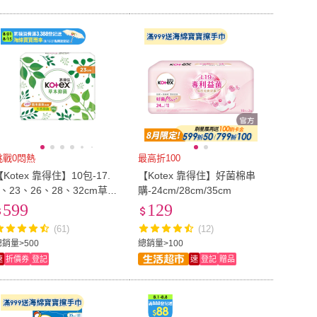
挑戰0悶熱
最高折100
【Kotex 靠得住】10包-17.
【Kotex 靠得住】好菌棉串
5、23、26、28、32cm草本
購-24cm/28cm/35cm
抑菌/蔓越莓 衛生棉(多種尺
599
129
寸可選)
(61)
(12)
總銷量>500
總銷量>100
速
折價券
登記
速
登記
贈品