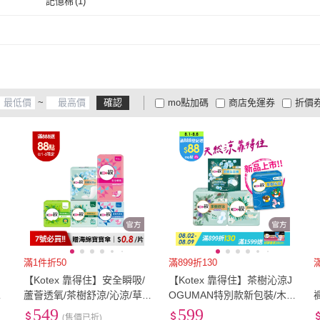
記憶棉
(
1
)
記憶棉
(
1
)
~
確認
mo點加碼
商店免運券
折價
大家電安心配
大家電快配
商
低溫宅配
定期配/分次配
貨
4
及以上
3
及以上
2
及
滿1件折50
滿899折130
滿
【Kotex 靠得住】安全瞬吸/
【Kotex 靠得住】茶樹沁涼J
/
蘆薈透氧/茶樹舒涼/沁涼/草
OGUMAN特別款新包裝/木質
菌
本抑菌/木質香 箱購任選(靠
香/護墊/褲型(17.5cm-35cm/
549
599
(售價已折)