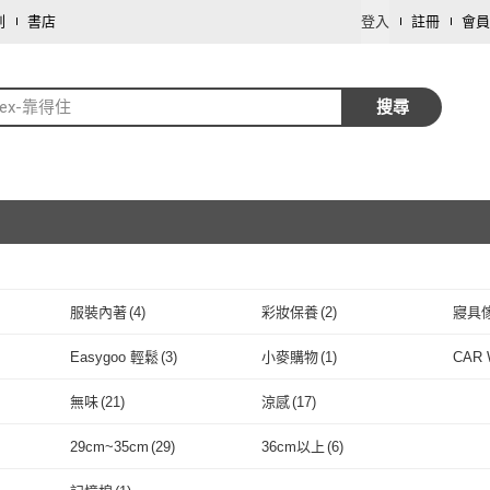
劃
書店
登入
註冊
會員
tex-靠得住
搜尋
服裝內著
(
4
)
彩妝保養
(
2
)
寢具
取消
Easygoo 輕鬆
(
3
)
小麥購物
(
1
)
CAR 
取消
貨
(
2
)
Easygoo 輕鬆
(
3
)
小麥購物
(
1
)
無味
(
21
)
涼感
(
17
)
取消
無味
(
21
)
涼感
(
17
)
29cm~35cm
(
29
)
36cm以上
(
6
)
取消
37
)
29cm~35cm
(
29
)
36cm以上
(
6
)