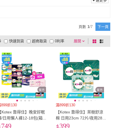
選更多
頁數
1
/
7
下一頁
券
快速到貨
超商取貨
0利率
展開
棋
條
品有量
有影片
電視購物
盤
列
到付款
超商付款
5
式
式
以上
1
及以上
899折130
滿899折130
【Kotex 靠得住】晚安好眠
【Kotex 靠得住】茶樹舒涼
褲/日用懶人褲12-18包(箱購/
棉 日用23cm 72片/夜用28c
一般/抑菌/無痕絲綿/晚安褲/
m 64片/夜超長35cm 40片
749
399