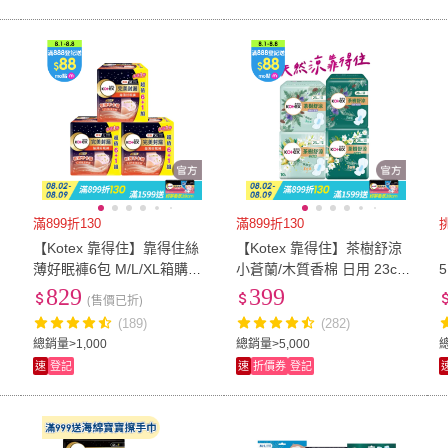
滿899折130
滿899折130
【Kotex 靠得住】靠得住絲
【Kotex 靠得住】茶樹舒涼
/
薄好眠褲6包 M/L/XL箱購任
小蒼蘭/木質香棉 日用 23cm
3
選(7片/包)
10片x7包/ 9片x7包 箱購 任
829
399
(售價已折)
選(涼感衛生棉)
(189)
(282)
總銷量>1,000
總銷量>5,000
速
登記
速
折價券
登記