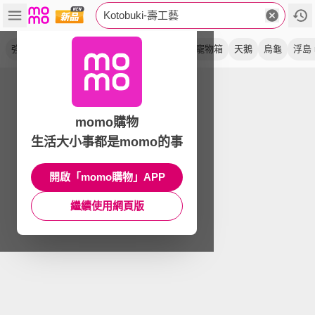
Kotobuki-壽工藝
強迫式
過濾機
打氣機
高性能
金牌
寵物箱
天鵝
烏龜
浮島 
momo購物
生活大小事都是momo的事
開啟「momo購物」APP
繼續使用網頁版