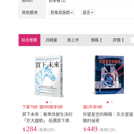
適用於
初學者
(
1
)
初學者
(
1
)
其他選項
對象與族群
語言
綜合推薦
月銷量
新上市
價格
評價
下單79折 滿899再享9折
滿1件享9折
買下未來：看準改變生活的
仰望星空的眼睛：天文望遠
「巨大趨勢」 低價買下將來
鏡的祕密
十年最具成長力的黑馬產業
284
449
(售價已折)
(售價已折)