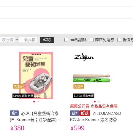
~
確認
mo點加碼
商店免運券
折價
大家電安心配
大家電快配
商
低溫宅配
定期配/分次配
貨
4
及以上
3
及以上
2
及
免運券
免運券
原廠公司貨 商品品質有保障
心理【兒童藝術治療
ZILDJIANZASJ
(E. Kramer著；江學瀅譯)】
KG Joe Kramer 簽名防滑鼓
(2004年8月)(22054)
棒(原廠公司貨 商品品質有保
380
599
障)