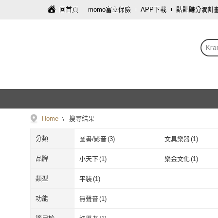
回首頁
momo富立保險
APP下載
點點賺分潤計
Kra
Home
搜尋結果
分類
圖書/影音
(
3
)
文具樂器
(
1
)
品牌
小天下
(
1
)
樂金文化
(
1
)
小天下
(
1
)
樂金文化
(
1
)
類型
平裝
(
1
)
平裝
(
1
)
功能
無聲音
(
1
)
無聲音
(
1
)