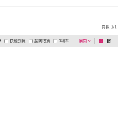
頁數
1
/
1
券
快速到貨
超商取貨
0利率
展開
棋
條
品有量
有影片
電視購物
盤
列
到付款
超商付款
5
式
式
以上
1
及以上