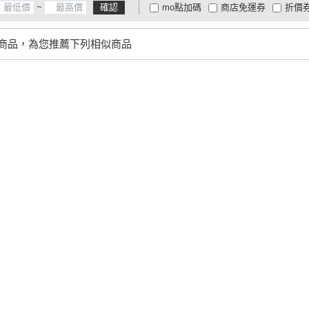
~
確認
mo點加碼
商店免運券
折價
大家電安心配
大家電快配
商
低溫宅配
定期配/分次配
貨
商品，為您推薦下列相似商品
4
及以上
3
及以上
2
及