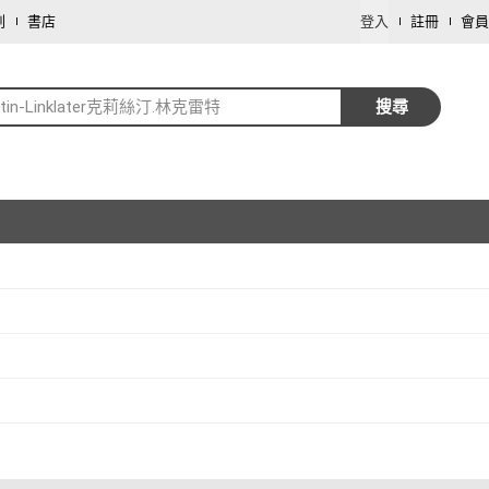
劃
書店
登入
註冊
會員
istin-Linklater克莉絲汀.林克雷特
搜尋
取消
取消