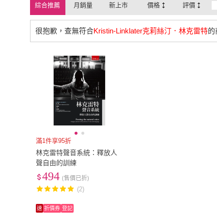
綜合推薦
月銷量
新上市
價格
評價
很抱歉，查無符合
Kristin-Linklater克莉絲汀．林克雷特
的
滿1件享95折
林克雷特聲音系統：釋放人
聲自由的訓練
494
(售價已折)
(2)
速
折價券
登記