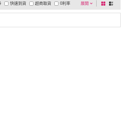
券
快速到貨
超商取貨
0利率
展開
棋
條
品有量
有影片
電視購物
盤
列
到付款
超商付款
5
式
式
以上
1
及以上