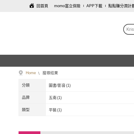
回首頁
momo富立保險
APP下載
點點賺分潤計
Kr
Home
搜尋結果
分類
圖書/影音
(
1
)
品牌
五南
(
1
)
五南
(
1
)
類型
平裝
(
1
)
平裝
(
1
)