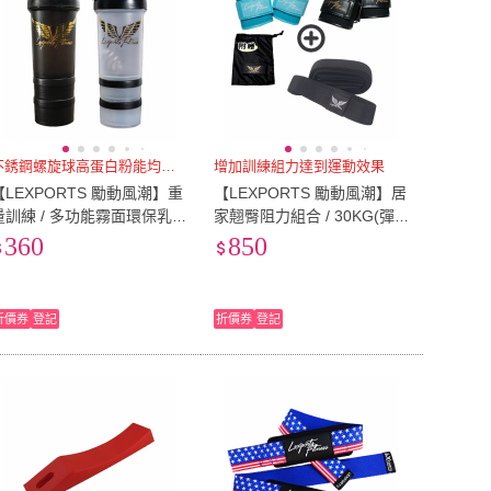
不銹鋼螺旋球高蛋白粉能均勻搖散
增加訓練組力達到運動效果
【LEXPORTS 勵動風潮】重
【LEXPORTS 勵動風潮】居
量訓練 / 多功能霧面環保乳
家翹臀阻力組合 / 30KG(彈力
搖搖杯(環保 乳清杯 搖搖
繩 阻力繩 腳踝綁帶 皮革 健
360
850
杯 健身 重訓 舉重)
身 重訓)
折價券
登記
折價券
登記