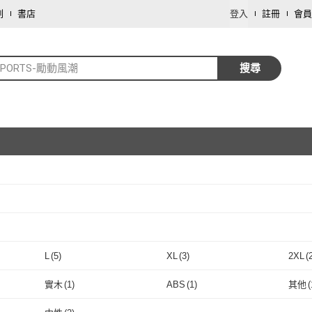
劃
書店
登入
註冊
會員
XPORTS-勵動風潮
搜尋
取消
取消
L
(
5
)
XL
(
3
)
2XL
(
取消
L
(
5
)
XL
(
3
)
實木
(
1
)
ABS
(
1
)
其他
(
取消
實木
(
1
)
ABS
(
1
)