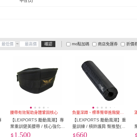
中性
(
2
)
中性
(
2
)
~
確認
mo點加碼
商店免運券
折價
大家電安心配
大家電快配
商
低溫宅配
定期配/分次配
貨
4
及以上
3
及以上
2
及
腰帶有效幫助身體鞏固核心
負量深蹲、標準臀舉進階變化臀舉
專
【LEXPORTS 勵動風潮】專
【LEXPORTS 勵動風潮】重
業重訓健美腰帶 / 核心強化
量訓練 / 槓鈴護肩 臀推墊(槓
帶
型(腰帶 核心 強化 保護 健身
鈴護肩 臀推墊 健身 重訓 舉
快扣
1,500
660