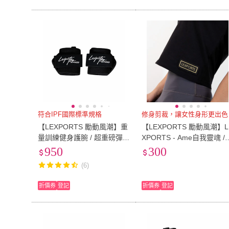
符合IPF國際標準規格
修身剪裁，讓女性身形更出色
【LEXPORTS 勵動風潮】重
【LEXPORTS 勵動風潮】L
量訓練健身護腕 / 超重磅彈
XPORTS - Ame自我靈魂 /
力－靈活型/L60(護腕 靈活
女款修身運動上衣(修身 運
950
300
健身 重訓)
上衣 健身 重訓 舉重)
(6)
折價券
登記
折價券
登記