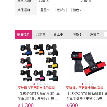
棉布
(
4
)
對象與族群
女性
(
2
)
男性
(
2
)
棉布
(
4
)
女性
(
2
)
男性
(
2
)
其他選項
重量
版型
顏色
綜合推薦
月銷量
新上市
價格
評價
突破握力不足難支撐的重量
突破握力不足難支撐的重量
【LEXPORTS 勵動風潮】專
【LEXPORTS 勵動風潮】
業重訓健身 / 皮革拉力帶 －
業重訓健身 / 皮革拉力帶 －
經典原色(皮革拉力帶 拉力帶
基礎入門(皮革拉力帶 拉力
1,300
600