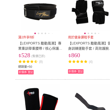
滿1件享8折
用於健身課程手套
【LEXPORTS 勵動風潮】專
【LEXPORTS 勵動風潮】
業重訓舉重腰帶 / 核心保護
身訓練運動手套 / 高效護腕
型(腰帶 核心 保護 健身 重訓
(手套 CrossFit 瑜珈 彼拉提
528
860
(售價已折)
舉重)
斯 TRX 健身 重訓 舉重)
(8)
(4)
總銷量>50
折價券
登記
折價券
登記