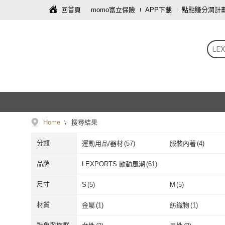
回首頁
momo富立保險
APP下載
點點賺分潤計
LE
Home
搜尋結果
分類
運動用品/器材
(
57
)
服裝內著
(
4
)
品牌
LEXPORTS 勵動風潮
(
61
)
LEXPORTS 勵動風潮
(
61
)
尺寸
S
(
5
)
M
(
5
)
S
(
5
)
M
(
5
)
151-200cm
(
1
)
材質
金屬
(
1
)
紡織物
(
1
)
151-200cm
(
1
)
金屬
(
1
)
紡織物
(
1
)