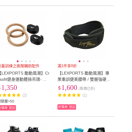
重量訓練之進階輔助配件
滿1件享8折
【LEXPORTS 勵動風潮】Cr
【LEXPORTS 勵動風潮】專
ossfit健身運動體操吊環- 力
業重訓健美腰帶 / 雙層強硬
量黑/刻度、原木色/素色(體
型(腰帶 核心 雙層 強硬 健身
1,350
1,600
(售價已折)
操吊環 健身 重訓 舉重)
重訓 舉重)
(2)
(1)
總銷量>50
折價券
登記
折價券
登記