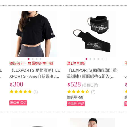
短版設計，展露妳的馬甲線
滿1件享8折
E
【LEXPORTS 勵動風潮】LE
【LEXPORTS 勵動風潮】重
XPORTS - Ame自我靈魂 /
量訓練 / 腳踝綁帶 2組入(腳
動
女款落肩短版上衣(修身 運動
踝綁帶 健身 重訓 舉重)
300
528
(售價已折)
上衣 健身 重訓 舉重)
(4)
(7)
總銷量>50
折價券
登記
折價券
登記