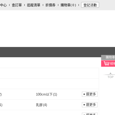
中心
查訂單
追蹤清單
折價券
購物車
登記活動
(
0
)
購物車
TOP
選更多
2
)
100cm以下
(
1
)
2XL
(
2
)
100cm以下
(
1
)
選更多
1
)
乳膠
(
4
)
其他
(
1
)
乳膠
(
4
)