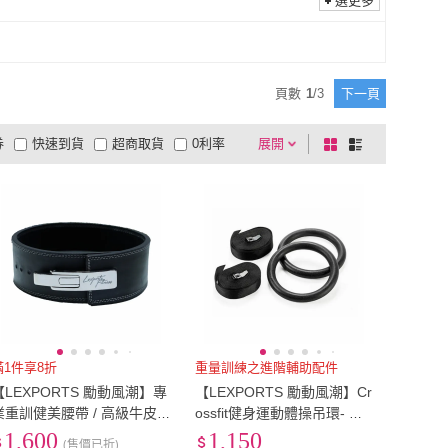
選更多
頁數
1
/
3
下一頁
券
快速到貨
超商取貨
0利率
展開
棋
條
品有量
有影片
電視購物
盤
列
到付款
超商付款
5
式
式
以上
1
及以上
滿1件享8折
重量訓練之進階輔助配件
【LEXPORTS 勵動風潮】專
【LEXPORTS 勵動風潮】Cr
業重訓健美腰帶 / 高級牛皮
ossfit健身運動體操吊環- 力
(腰帶 核心 牛皮 快扣 健
量黑/素色(體操吊環 健身 重
1,600
1,150
(售價已折)