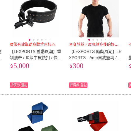
腰帶有效幫助身體鞏固核心
合身剪裁，展現健身後的好身材
健
【LEXPORTS 勵動風潮】重
【LEXPORTS 勵動風潮】LE
訓腰帶 / 頂級牛皮快扣 / 快速
XPORTS - Ame自我靈魂 /
調節版(腰帶 牛皮 快扣 快速
男款合身運動上衣(修身 運動
清
5,000
300
調節 健身 重訓 舉重)
上衣 健身 重訓 舉重)
折價券
登記
折價券
登記