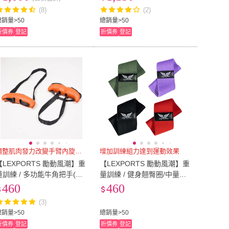
身 重訓 舉重)
訓 舉重)
(8)
(2)
總銷量>50
總銷量>50
折價券
登記
折價券
登記
調整肌肉發力改變手臂內旋外旋
增加訓練組力達到運動效果
【LEXPORTS 勵動風潮】重
【LEXPORTS 勵動風潮】重
量訓練 / 多功能牛角把手(自
量訓練 / 健身翹臀圈/中量級
握 硬舉 器械拉背 划船
(翹臀圈 彈力帶 阻力帶 健身
460
460
引體向上 拉背神器 重訓)
重訓)
(3)
總銷量>50
總銷量>50
折價券
登記
折價券
登記