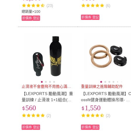
健身 重訓)
健身 重訓)
(23)
(6)
總銷量>100
折價券
登記
折價券
登記
止滑液不會塵飛不用擔心滿地粉塵
重量訓練之進階輔助配件
【LEXPORTS 勵動風潮】重
【LEXPORTS 勵動風潮】C
量訓練 / 止滑液 1+1組合(止
ossfit健身運動體操吊環- 原
滑 鋼管 攀岩 徒手健身 健身
木色/刻度(體操吊環 健身 重
560
1,550
重訓 舉重)
訓 舉重)
(2)
(2)
折價券
登記
折價券
登記