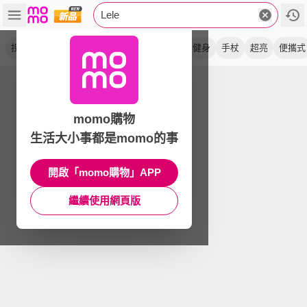
Lele
拐杖
手電筒
強光
防滑
電顯
防曬
健身
手杖
超亮
便攜式
momo購物
生活大小事都是momo的事
開啟「momo購物」APP
繼續使用網頁版