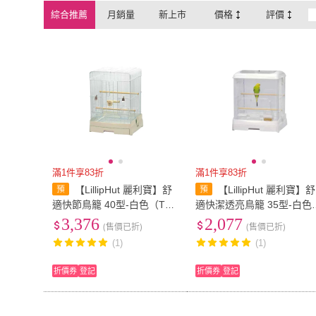
綜合推薦
月銷量
新上市
價格
評價
滿1件享83折
滿1件享83折
【LillipHut 麗利寶】舒
【LillipHut 麗利寶】舒
適快節鳥籠 40型-白色（TM
適快潔透亮鳥籠 35型-白色(
2220）
M2230)
3,376
2,077
(售價已折)
(售價已折)
(1)
(1)
折價券
登記
折價券
登記