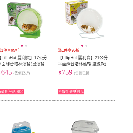
滿1件享95折
滿1件享95折
【LillipHut 麗利寶】17公分
【LillipHut 麗利寶】21公分
平面靜音培林滾輪(鼠滾輪 轉
平面靜音培林滾輪 鐵線款(鼠
輪 鼠玩具 鼠籠配件)
滾輪 轉輪 鼠玩具 鼠籠配件)
645
759
(售價已折)
(售價已折)
折價券
登記
贈品
折價券
登記
贈品