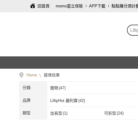
回首頁
momo富立保險
APP下載
點點賺分潤計
Lil
Home
搜尋結果
分類
寵物
(
47
)
品牌
LillipHut 麗利寶
(
42
)
LillipHut 麗利寶
(
42
)
類型
加長型
(
1
)
可拆型
(
24
)
加長型
(
1
)
可拆型
(
24
)