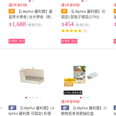
滿1件享83折
滿1件享83折
【LillipHut 麗利寶】愛
【LillipHut 麗利寶】可
鼠男大學舍│女大學舍（粉藍
固定L型兔子便盆(2760)
／粉紅）(鼠籠/2080/2081)
1,688
454
(售價已折)
(售價已折)
(2)
折價券
登記
折價券
登記
mo點3%
免運券
滿1件享88折
小
【LillipHut 麗利寶】Lil
【LillipHut 麗利寶】小
lipHut 麗利寶 可固定L形便盆
動物覓食淘寶抽拉盒