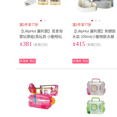
滿1件享77折
滿1件享77折
【LillipHut 麗利寶】覓食淘
【LillipHut 麗利寶】刺蝟飲
寶玩樂組(鳥玩具 小動物玩具
水皿 200ml(小動物飲水器 飲
抽拉盒 線軸盒)
水盤 水皿)
381
415
(售價已折)
(售價已折)
折價券
登記
折價券
登記