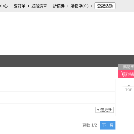
中心
查訂單
追蹤清單
折價券
購物車
登記活動
(
0
)
購物車
TOP
選更多
頁數
1
/
2
下一頁