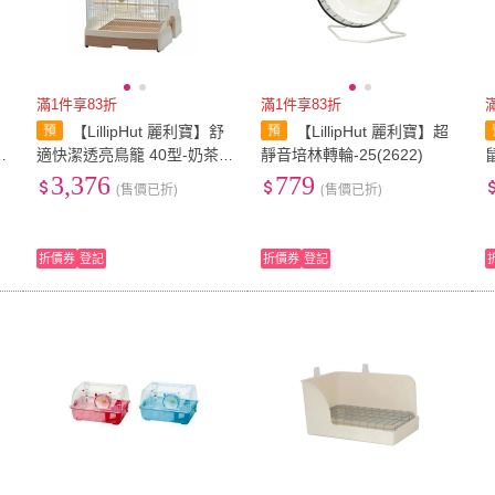
滿1件享83折
滿1件享83折
【LillipHut 麗利寶】舒
【LillipHut 麗利寶】超
適快潔透亮鳥籠 40型-奶茶色
靜音培林轉輪-25(2622)
(TM2221)
3,376
779
(售價已折)
(售價已折)
折價券
登記
折價券
登記