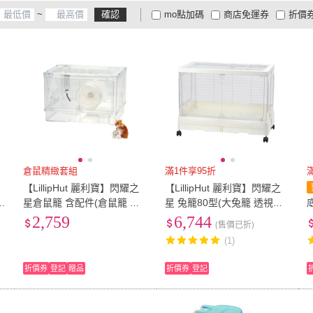
~
確認
mo點加碼
商店免運券
折價
大家電安心配
大家電快配
商
低溫宅配
定期配/分次配
貨
4
及以上
3
及以上
2
及
倉鼠精緻套組
滿1件享95折
【LillipHut 麗利寶】閃耀之
【LillipHut 麗利寶】閃耀之
T
星倉鼠籠 含配件(倉鼠籠 水
星 兔籠80型(大兔籠 透視屋
瓶 滾輪 食盆)
抽屜式兔籠)
0
2,759
6,744
(售價已折)
(1)
折價券
登記
贈品
折價券
登記