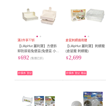
滿1件享77折
倉鼠刺蝟通用籠
【LillipHut 麗利寶】方便拆
【LillipHut 麗利寶】刺蝟籠
卸防尿垢兔便盆(兔便盆 小動
(倉鼠籠 刺蝟籠)
物便盆)
692
2,699
(售價已折)
折價券
登記
折價券
登記
贈品