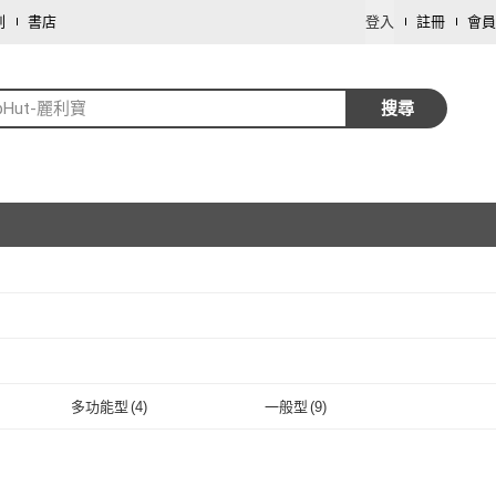
劃
書店
登入
註冊
會員
lipHut-麗利寶
搜尋
取消
取消
多功能型
(
4
)
一般型
(
9
)
多功能型
(
4
)
一般型
(
9
)