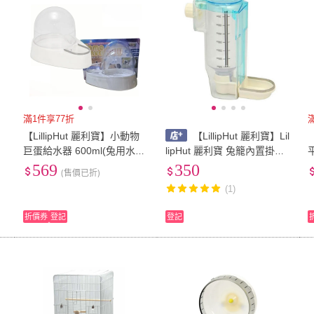
滿1件享77折
【LillipHut 麗利寶】小動物
【LillipHut 麗利寶】Lil
巨蛋給水器 600ml(兔用水瓶
lipHut 麗利寶 兔籠內置掛式
天竺鼠水瓶 小動物水瓶)
皿型給水器
569
350
(售價已折)
(1)
折價券
登記
登記