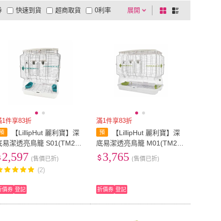
券
快速到貨
超商取貨
0利率
展開
棋
條
品有量
有影片
電視購物
盤
列
到付款
超商付款
5
式
式
以上
1
及以上
滿1件享83折
滿1件享83折
【LillipHut 麗利寶】深
【LillipHut 麗利寶】深
底易潔透亮鳥籠 S01(TM226
底易潔透亮鳥籠 M01(TM22
)
62)
2,597
3,765
(售價已折)
(售價已折)
(2)
折價券
登記
折價券
登記