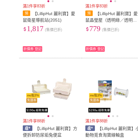
滿1件享83折
滿1件享83折
【LillipHut 麗利寶】愛
【LillipHut 麗利寶】愛
鼠衛星導航站(2051)
鼠晶瑩屋（透明綠／透明
紅）(2013)
1,817
779
(售價已折)
(售價已折)
折價券
登記
折價券
登記
mo點3%
mo點3%
免運券
免運券
滿1件享88折
滿1件享88折
【LillipHut 麗利寶】方
【LillipHut 麗利寶】
便拆卸防尿垢兔便盆
動物覓食淘寶線軸盒