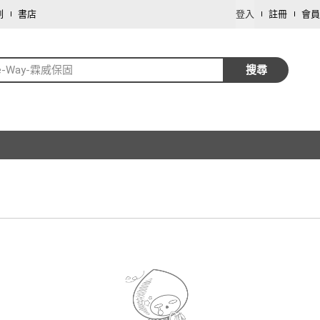
劃
書店
登入
註冊
會員
ne-Way-霖威保固
搜尋