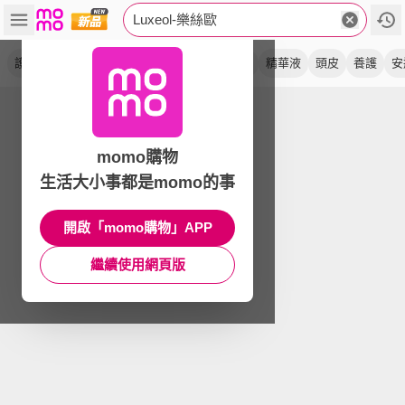
Luxeol-樂絲歐
護髮乳
洗髮露
蓬鬆
健髮
免沖
植萃
精華液
頭皮
養護
安
momo購物
生活大小事都是momo的事
開啟「momo購物」APP
繼續使用網頁版