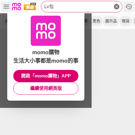
Lv包
水桶包
牛皮
帆布
斜背包
雙背帶
鏈帶
黑色
展示品
現貨
momo購物
生活大小事都是momo的事
開啟「momo購物」APP
繼續使用網頁版