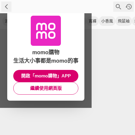
涼感
上衣
喇叭褲
深藍
日系
錐形褲
寬褲
小香風
飛鼠袖
momo購物
生活大小事都是momo的事
開啟「momo購物」APP
繼續使用網頁版