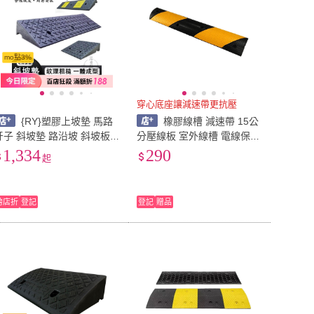
mo點3%
穿心底座讓減速帶更抗壓
{RY}塑膠上坡墊 馬路
橡膠線槽 減速帶 15公
牙子 斜坡墊 路沿坡 斜坡板
分壓線板 室外線槽 電線保護
台階墊 坡道板 爬坡實用墊
槽 路面減速 線槽減速帶 減
1,334
290
起
臺階踏板 爬坡踏板 爬坡墊
速墊 馬路緩速墊 618-TRA15
CO
跨店折
登記
登記
贈品