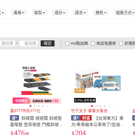
S
(
1
)
M
(
3
)
L
(
3
)
新雅文化
(
1
)
福西珠寶
(
1
)
S
(
1
)
M
(
3
)
0吋~4吋
(
1
)
4.1吋~8吋
(
2
)
A3
(
3
)
式
風格
版型
成份
語言
顏色
組裝方式
0吋~4吋
(
1
)
4.1吋~8吋
(
2
)
~
確認
mo點加碼
商店免運券
折價
大家電安心配
大家電快配
商
低溫宅配
定期配/分次配
貨
4
及以上
3
及以上
2
及
免運券
滿3777件折177元
竹下文子 車車大集合
斜坡闆 坡道闆 斜坡墊
【台灣東方】東
貝
臺階墊 登高坡道 門檻斜坡墊
方/車車繪本公車來了/加油警
地墊 
馬路牙子 家用橡膠路 馬路牙
車/挖土機出發/快快宅急便/
476
204
起