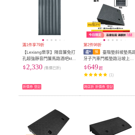
mo點3%
滿1件享79折
第2件98折
【Lexiang樂享】隔音簾免打
臺階墊斜坡墊馬
孔超強靜音門簾馬路酒吧ktv
牙子汽車門檻墊路沿坡上爬
專業吸音降噪加厚擋風隔音
坡三角墊
2,330
649
(售價已折)
起
棉門簾(隔音簾/隔音棉)
(1)
折價券
登記
跨店折
折價券
登記