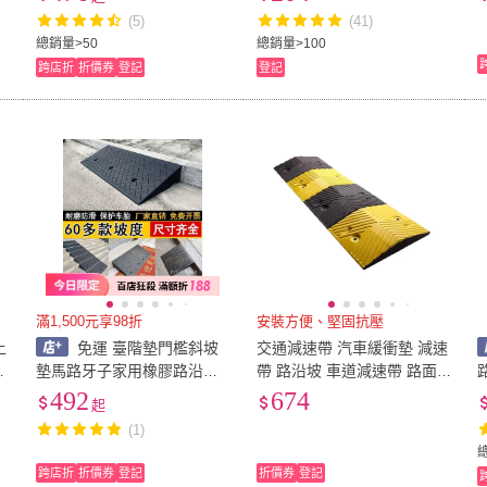
子斜坡墊減速帶加厚寬上車
大家來蓋房子/修馬路小心喔/
戲
(5)
(41)
斜坡
垃圾車辛苦了/救護車緊急出
總銷量>50
總銷量>100
動
跨店折
折價券
登記
登記
滿1,500元享98折
安裝方便、堅固抗壓
上
免運 臺階墊門檻斜坡
交通減速帶 汽車緩衝墊 減速
坡
墊馬路牙子家用橡膠路沿坡
帶 路沿坡 車道減速帶 路面
汽車上坡墊爬坡車減速帶
減速裝置 馬路減速丘 減速壟
492
674
起
斜
618-TRA30
(1)
跨店折
折價券
登記
折價券
登記