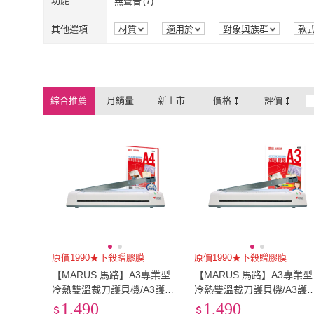
2.1~3米
(
1
)
XS
(
1
)
功能
無聲音
(
7
)
英文漢聲
(
1
)
堡壘文化
(
1
)
望星願
(
1
)
諾必行
(
15
)
2.1~3米
(
1
)
XS
(
1
)
2XL
(
3
)
3XL
(
1
)
無聲音
(
7
)
其他選項
材質
適用於
對象與族群
款
望星願
(
1
)
諾必行
(
15
)
2XL
(
3
)
3XL
(
1
)
寬90cm-119cm
(
1
)
寬90cm-119cm
(
1
)
綜合推薦
月銷量
新上市
價格
評價
原價1990★下殺贈膠膜
原價1990★下殺贈膠膜
【MARUS 馬路】A3專業型
【MARUS 馬路】A3專業型
冷熱雙溫裁刀護貝機/A3護貝
冷熱雙溫裁刀護貝機/A3護
機(ML-2800HC)
機(ML-2800HC)
1,490
1,490