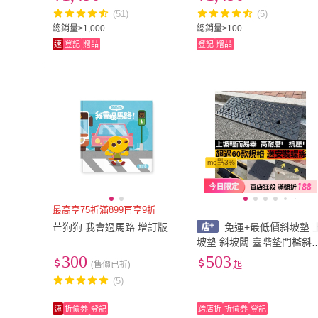
(51)
(5)
總銷量>1,000
總銷量>100
速
登記
贈品
登記
贈品
mo點3%
最高享75折滿899再享9折
芒狗狗 我會過馬路 增訂版
免運+最低價斜坡墊 
坡墊 斜坡闆 臺階墊門檻斜
墊馬路牙子家用橡膠路沿坡
300
503
(售價已折)
起
汽車上坡墊爬坡墊減速帶 
(5)
坡磚 坡道闆 臺階
速
折價券
登記
跨店折
折價券
登記