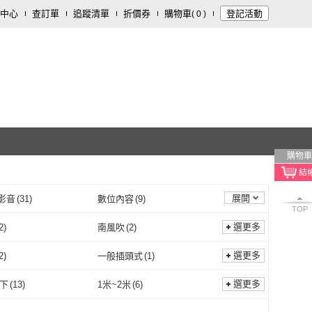
中心
查訂單
追蹤清單
折價券
購物車
登記活動
(
0
)
購物車
展開
影音
(
31
)
數位內容
(
9
)
TOP
用品/器材
(
2
)
資訊電腦
(
1
)
選更多
2
)
南風吹
(
2
)
開運/宗教
(
1
)
凱美
(
2
)
南風吹
(
2
)
Tribe
(
1
)
台灣東販
(
1
)
選更多
2
)
一般插頭式
(
1
)
Tiger Tribe
(
1
)
台灣東販
(
1
)
oBOOK
(
9
)
禾流文創
(
4
)
座式
(
2
)
一般插頭式
(
1
)
選更多
以下
(
13
)
1米~2米
(
6
)
momoBOOK
(
9
)
禾流文創
(
4
)
屋
(
1
)
ScienceBaby
(
1
)
1米以下
(
13
)
1米~2米
(
6
)