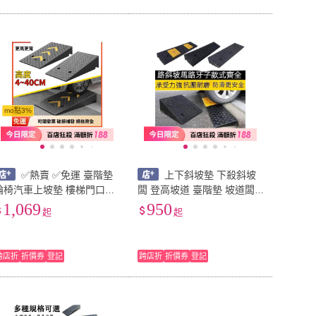
mo點3%
✅熱賣 ✅免運 臺階墊
上下斜坡墊 下殺斜坡
輪椅汽車上坡墊 樓梯門口坡
闆 登高坡道 臺階墊 坡道闆
道斜坡板 橡塑馬路牙子 車庫
斜坡墊 臺階墊 門檻斜坡墊
1,069
950
起
起
斜坡墊
馬路牙子 傢用橡膠加厚墊 汽
車上坡墊
跨店折
折價券
登記
跨店折
折價券
登記