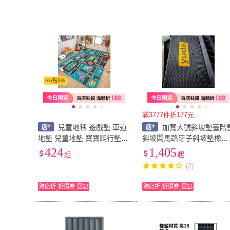
mo點3%
滿3777件折177元
兒童地毯 遊戲墊 車道
加寬大號斜坡墊臺階
地墊 兒童地墊 寶寶爬行墊
斜坡闆馬路牙子斜坡墊橡膠
停車場地墊 汽車地墊 汽車遊
實心門檻路沿
424
1,405
起
起
戲墊 交通遊戲墊 車車地墊
(2)
馬路遊戲墊
跨店折
折價券
登記
跨店折
折價券
登記