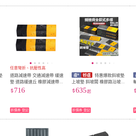
任意彎折、抗壓性高
墊
道路減速帶 交通減速帶 緩速
特惠爆款斜坡墊
墊 道路緩速丘 橡膠減速帶
上坡墊 斜坡闆 橡膠路沿坡臺
限速橡膠 減速丘 馬路減速丘
階墊 門檻斜坡墊 馬路牙子
716
635
起
(190-TRA30)
傢用汽車上坡墊 爬坡墊 臺階
墊 門檻墊 斜坡磚
折價券
登記
折價券
登記