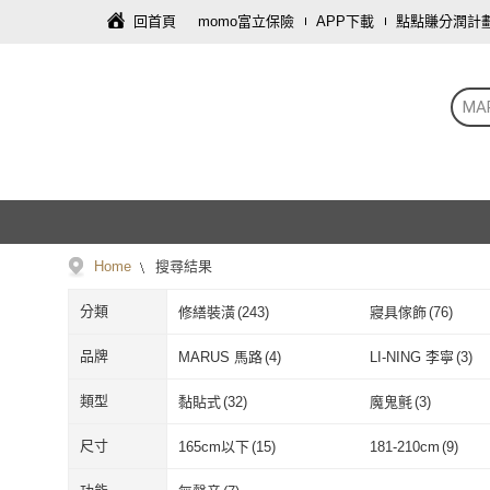
回首頁
momo富立保險
APP下載
點點賺分潤計
MA
Home
搜尋結果
分類
修繕裝潢
(
243
)
寢具傢飾
(
76
)
家電
(
7
)
母嬰/童
(
5
)
品牌
MARUS 馬路
(
4
)
LI-NING 李寧
(
3
)
食品飲料
(
1
)
鞋/包/箱
(
1
)
MARUS 馬路
(
4
)
LI-NING 李寧
複刻文化
(
8
)
XILLA
(
1
)
類型
黏貼式
(
32
)
魔鬼氈
(
3
)
複刻文化
(
8
)
XILLA
(
1
)
時報文化
(
2
)
Asia 亞洲
(
2
)
黏貼式
(
32
)
魔鬼氈
(
3
)
有線
(
1
)
前擋風玻璃
(
1
)
尺寸
165cm以下
(
15
)
181-210cm
(
9
)
時報文化
(
2
)
Asia 亞洲
(
2
)
英文漢聲
(
1
)
堡壘文化
(
1
)
有線
(
1
)
前擋風玻璃
(
1
)
165cm以下
(
15
)
181-210cm
(
9
)