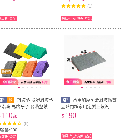
墊 交通遊戲墊 車車地墊
路牙子傢用橡膠加厚墊汽車
(1)
馬路遊戲墊
上坡墊爬坡墊減速
跨店折
登記
跨店折
折價券
登記
免運券
斜坡墊 橡塑斜坡墊
承重加厚防滑斜坡鐵質
路沿坡 馬路牙子 台階墊坡道
臺階門檻家用定製上坡汽車
三角墊 斜坡板 上坡墊 出入
馬路牙子輔助爬坡
110
190
起
平安 爬坡墊
(8)
總銷量>100
跨店折
折價券
登記
跨店折
登記