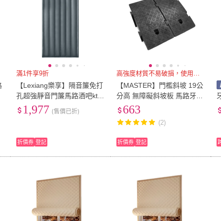
滿1件享9折
高強度材質不易破損，使用壽命長
路
【Lexiang樂享】隔音簾免打
【MASTER】門檻斜坡 19公
孔超強靜音門簾馬路酒吧ktv
分高 無障礙斜坡板 馬路牙子
專業吸音降噪加厚擋風隔音
斜坡板 爬坡墊 618-HBA192
1,977
663
(售價已折)
棉門簾(隔音簾/隔音棉)
545B(門檻斜坡板 三角墊)
(2)
折價券
登記
折價券
登記