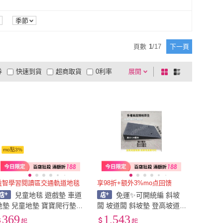
XL
(
3
)
潮野屋
(
1
)
ScienceBaby
(
1
)
L
(
3
)
XL
(
3
)
寬59cm以下
(
1
)
季節
A3
(
3
)
寬59cm以下
(
1
)
頁數
1
/
17
下一頁
券
快速到貨
超商取貨
0利率
展開
棋
條
品有量
有影片
電視購物
盤
列
到付款
超商付款
5
式
式
以上
1
及以上
mo點3%
益智學習閱讀區交通軌道地毯
享98折+额外3%mo点回馈
兒童地毯 遊戲墊 車道
免運✨可開統編 斜坡
兒童地墊 寶寶爬行墊
闆 坡道闆 斜坡墊 登高坡道
停車場地墊 汽車地墊 汽車遊
臺階墊 臺階墊門檻斜坡墊馬
369
1,543
起
起