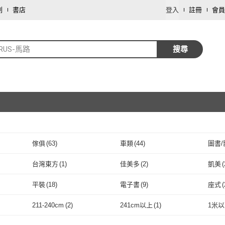
劃
書店
登入
註冊
會員
RUS-馬路
搜尋
傢俱
(
63
)
車類
(
44
)
圖書/
取消
文具樂器
(
5
)
服裝內著
(
4
)
運動
台灣東方
(
1
)
佳美多
(
2
)
凱美
(
取消
珠寶/貴金屬
(
1
)
家庭清潔/紙品
(
1
)
藝術
(
3
)
台灣東方
(
1
)
佳美多
(
2
)
SNOOPY 史努比
(
2
)
BENDI
(
1
)
Tiger 
平裝
(
18
)
電子書
(
9
)
座式
(
SNOOPY 史努比
(
2
)
BENDI
取消
(
1
)
唐莊文化
(
2
)
普天
(
2
)
mom
平裝
(
18
)
電子書
(
9
)
211-240cm
(
2
)
241cm以上
(
1
)
1米
唐莊文化
(
2
)
普天
(
2
)
新雅文化
(
1
)
福西珠寶
(
1
)
潮野
取消
211-240cm
(
2
)
241cm以上
(
1
)