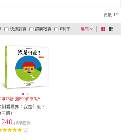
頁數
1
/
1
券
快速到貨
超商取貨
0利率
展開
棋
條
品有量
有影片
電視購物
盤
列
到付款
超商付款
5
式
式
以上
1
及以上
下單75折 滿899再享9折
顛倒看世界：我是什麼？
（三版）
240
(售價已折)
(1)