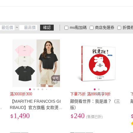
~
確認
mo點加碼
商店免運券
折價
大家電安心配
大家電快配
商
低溫宅配
定期配/分次配
貨
4
及以上
3
及以上
2
及
Ad
滿3000折300
下單75折 滿899再享9折
I
【MARITHE FRANCOIS GI
顛倒看世界：我是誰？（三
典
RBAUD】官方旗艦 女款燙銀
版）
)
LOGO短版上衣(多款任選)
1,490
240
(售價已折)