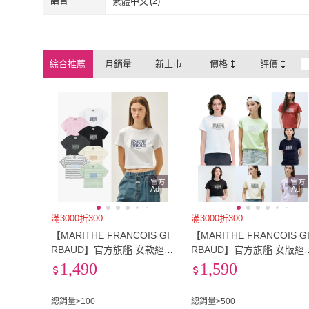
語言
繁體中文
(
2
)
繁體中文
(
2
)
綜合推薦
月銷量
新上市
價格
評價
Ad
Ad
滿3000折300
滿3000折300
【MARITHE FRANCOIS GI
【MARITHE FRANCOIS G
RBAUD】官方旗艦 女款經典
RBAUD】官方旗艦 女版經
LOGO印花短版上衣(多款任
LOGO TEE MFG(多款任選
1,490
1,590
選)
總銷量>100
總銷量>500