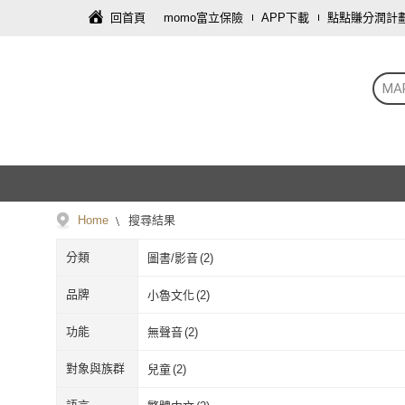
回首頁
momo富立保險
APP下載
點點賺分潤計
MA
Home
搜尋結果
分類
圖書/影音
(
2
)
品牌
小魯文化
(
2
)
小魯文化
(
2
)
功能
無聲音
(
2
)
無聲音
(
2
)
對象與族群
兒童
(
2
)
兒童
(
2
)