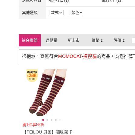
對象與族群
4歲~7歲
(
1
)
8歲以上
(
1
)
4歲~7歲
(
1
)
8歲以上
(
1
)
其他選項
款式
顏色
綜合推薦
月銷量
新上市
價格
評價
很抱歉，查無符合
MOMOCAT-摸摸貓
的商品，為您推薦
滿1件享85折
【PEILOU 貝柔】趣味萊卡