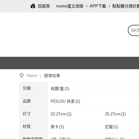
回首頁
momo富立保險
APP下載
點點賺分潤計
MO
Home
搜尋結果
分類
母嬰/童
(
1
)
品牌
PEILOU 貝柔
(
1
)
PEILOU 貝柔
(
1
)
尺寸
22-27cm
(
1
)
25-27cm
(
1
)
22-27cm
(
1
)
25-27cm
(
1
)
材質
萊卡
(
1
)
尼龍
(
1
)
萊卡
(
1
)
尼龍
(
1
)