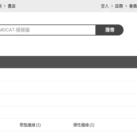
劃
書店
登入
註冊
會員
MOCAT-摸摸貓
搜尋
取消
取消
取消
聚酯纖維
(
1
)
彈性纖維
(
1
)
取消
聚酯纖維
(
1
)
彈性纖維
(
1
)