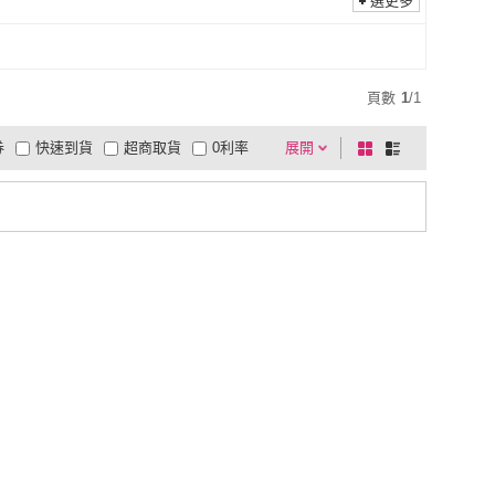
選更多
頁數
1
/
1
券
快速到貨
超商取貨
0利率
展開
棋
條
品有量
有影片
電視購物
盤
列
到付款
超商付款
5
式
式
以上
1
及以上