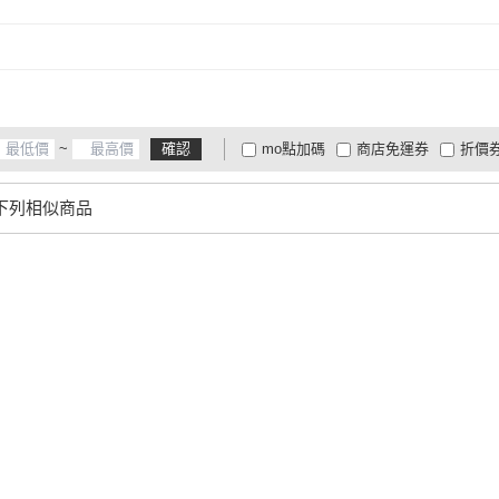
~
確認
mo點加碼
商店免運券
折價
大家電安心配
大家電快配
商
低溫宅配
定期配/分次配
貨
下列相似商品
4
及以上
3
及以上
2
及