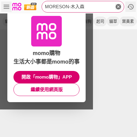
MORESON-木入森
貓咪
魚油粉
排毛粉
高epa
活菌寶
狗狗
起司
貓草
葉黃素
momo購物
生活大小事都是momo的事
開啟「momo購物」APP
繼續使用網頁版